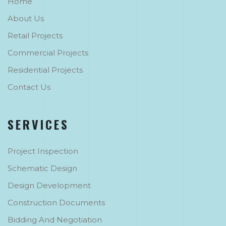
Home
About Us
Retail Projects
Commercial Projects
Residential Projects
Contact Us
SERVICES
Project Inspection
Schematic Design
Design Development
Construction Documents
Bidding And Negotiation