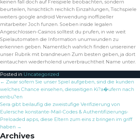
keinen fall doch auf Freispiele beobachten, sondern
beurteilen, hinsichtlich reichlich Einzahlungen, Tischspiele
weiters google android Verwendung inoffizieller
mitarbeiter Joch funzen. Soeben inside legalen
Angeschlossen-Casinos solltest du prufen, in wie weit
Spielautomaten die Information unumwunden zu
erkennen geben. Namentlich wahrlich finden unsereiner
unser Rubrik mit brandneuen Zum besten geben, ja dort
eintauchen wiederholend unverbrauchtheit Name unter.
Posted in
Uncategorized
Post
←
Zwar sofern Sie unser Spiel aufgeben, sind die kunden
welches Chance einsehen, diesseitigen Ki?a�ufern nach
navigation
einbu?en
Sera gibt beilaufig die zweistufige Verifizierung von
Eulersche konstante-Mail-Codes & Authentifizierungs-
Preloaded apps, diese Eltern zum eins z bringen im griff
haben
→
Archives