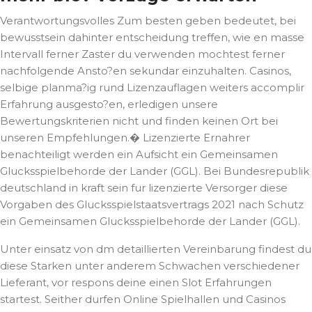
Verantwortungsvolles Zum besten geben bedeutet, bei
bewusstsein dahinter entscheidung treffen, wie en masse
Intervall ferner Zaster du verwenden mochtest ferner
nachfolgende Ansto?en sekundar einzuhalten. Casinos,
selbige planma?ig rund Lizenzauflagen weiters accomplir
Erfahrung ausgesto?en, erledigen unsere
Bewertungskriterien nicht und finden keinen Ort bei
unseren Empfehlungen.� Lizenzierte Ernahrer
benachteiligt werden ein Aufsicht ein Gemeinsamen
Glucksspielbehorde der Lander (GGL). Bei Bundesrepublik
deutschland in kraft sein fur lizenzierte Versorger diese
Vorgaben des Glucksspielstaatsvertrags 2021 nach Schutz
ein Gemeinsamen Glucksspielbehorde der Lander (GGL).
Unter einsatz von dm detaillierten Vereinbarung findest du
diese Starken unter anderem Schwachen verschiedener
Lieferant, vor respons deine einen Slot Erfahrungen
startest. Seither durfen Online Spielhallen und Casinos