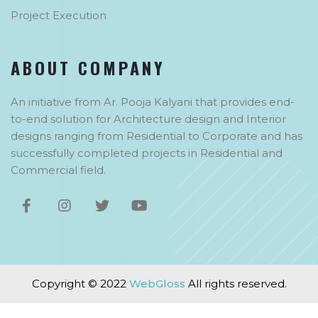
Project Execution
ABOUT COMPANY
An initiative from Ar. Pooja Kalyani that provides end-
to-end solution for Architecture design and Interior
designs ranging from Residential to Corporate and has
successfully completed projects in Residential and
Commercial field.
Copyright © 2022
WebGloss
All rights reserved.