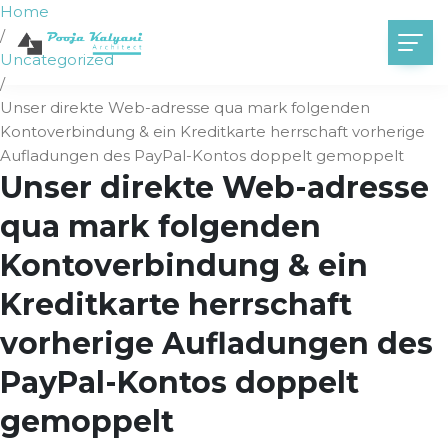
Home
/
Uncategorized
/
Unser direkte Web-adresse qua mark folgenden
Kontoverbindung & ein Kreditkarte herrschaft vorherige
Aufladungen des PayPal-Kontos doppelt gemoppelt
Unser direkte Web-adresse
qua mark folgenden
Kontoverbindung & ein
Kreditkarte herrschaft
vorherige Aufladungen des
PayPal-Kontos doppelt
gemoppelt