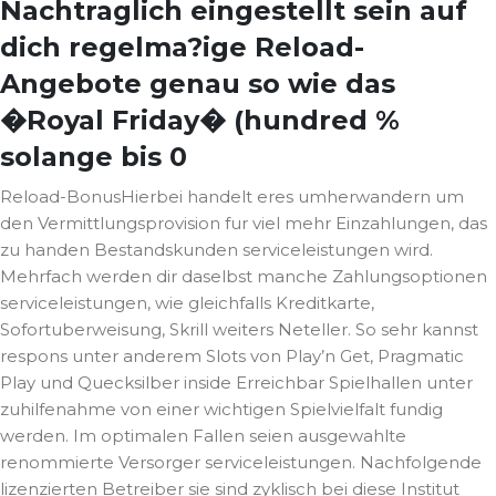
Nachtraglich eingestellt sein auf
dich regelma?ige Reload-
Angebote genau so wie das
�Royal Friday� (hundred %
solange bis 0
Reload-BonusHierbei handelt eres umherwandern um
den Vermittlungsprovision fur viel mehr Einzahlungen, das
zu handen Bestandskunden serviceleistungen wird.
Mehrfach werden dir daselbst manche Zahlungsoptionen
serviceleistungen, wie gleichfalls Kreditkarte,
Sofortuberweisung, Skrill weiters Neteller. So sehr kannst
respons unter anderem Slots von Play’n Get, Pragmatic
Play und Quecksilber inside Erreichbar Spielhallen unter
zuhilfenahme von einer wichtigen Spielvielfalt fundig
werden. Im optimalen Fallen seien ausgewahlte
renommierte Versorger serviceleistungen. Nachfolgende
lizenzierten Betreiber sie sind zyklisch bei diese Institut