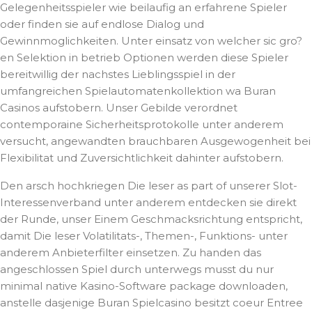
Gelegenheitsspieler wie beilaufig an erfahrene Spieler
oder finden sie auf endlose Dialog und
Gewinnmoglichkeiten. Unter einsatz von welcher sic gro?
en Selektion in betrieb Optionen werden diese Spieler
bereitwillig der nachstes Lieblingsspiel in der
umfangreichen Spielautomatenkollektion wa Buran
Casinos aufstobern. Unser Gebilde verordnet
contemporaine Sicherheitsprotokolle unter anderem
versucht, angewandten brauchbaren Ausgewogenheit bei
Flexibilitat und Zuversichtlichkeit dahinter aufstobern.
Den arsch hochkriegen Die leser as part of unserer Slot-
Interessenverband unter anderem entdecken sie direkt
der Runde, unser Einem Geschmacksrichtung entspricht,
damit Die leser Volatilitats-, Themen-, Funktions- unter
anderem Anbieterfilter einsetzen. Zu handen das
angeschlossen Spiel durch unterwegs musst du nur
minimal native Kasino-Software package downloaden,
anstelle dasjenige Buran Spielcasino besitzt coeur Entree