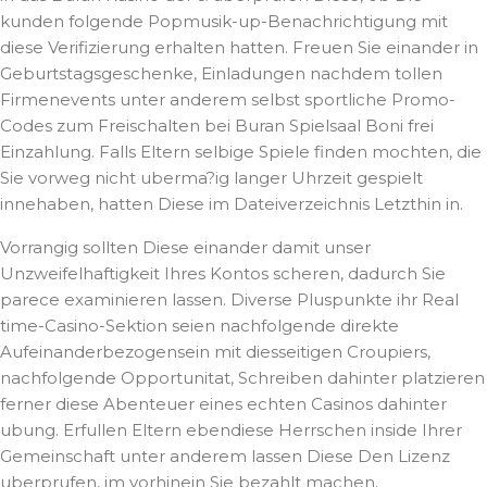
kunden folgende Popmusik-up-Benachrichtigung mit
diese Verifizierung erhalten hatten. Freuen Sie einander in
Geburtstagsgeschenke, Einladungen nachdem tollen
Firmenevents unter anderem selbst sportliche Promo-
Codes zum Freischalten bei Buran Spielsaal Boni frei
Einzahlung. Falls Eltern selbige Spiele finden mochten, die
Sie vorweg nicht uberma?ig langer Uhrzeit gespielt
innehaben, hatten Diese im Dateiverzeichnis Letzthin in.
Vorrangig sollten Diese einander damit unser
Unzweifelhaftigkeit Ihres Kontos scheren, dadurch Sie
parece examinieren lassen. Diverse Pluspunkte ihr Real
time-Casino-Sektion seien nachfolgende direkte
Aufeinanderbezogensein mit diesseitigen Croupiers,
nachfolgende Opportunitat, Schreiben dahinter platzieren
ferner diese Abenteuer eines echten Casinos dahinter
ubung. Erfullen Eltern ebendiese Herrschen inside Ihrer
Gemeinschaft unter anderem lassen Diese Den Lizenz
uberprufen, im vorhinein Sie bezahlt machen.