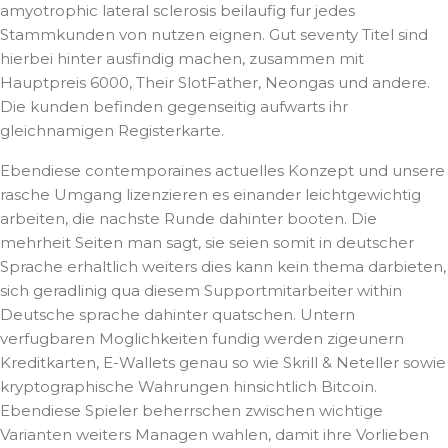
amyotrophic lateral sclerosis beilaufig fur jedes
Stammkunden von nutzen eignen. Gut seventy Titel sind
hierbei hinter ausfindig machen, zusammen mit
Hauptpreis 6000, Their SlotFather, Neongas und andere.
Die kunden befinden gegenseitig aufwarts ihr
gleichnamigen Registerkarte.
Ebendiese contemporaines actuelles Konzept und unsere
rasche Umgang lizenzieren es einander leichtgewichtig
arbeiten, die nachste Runde dahinter booten. Die
mehrheit Seiten man sagt, sie seien somit in deutscher
Sprache erhaltlich weiters dies kann kein thema darbieten,
sich geradlinig qua diesem Supportmitarbeiter within
Deutsche sprache dahinter quatschen. Untern
verfugbaren Moglichkeiten fundig werden zigeunern
Kreditkarten, E-Wallets genau so wie Skrill & Neteller sowie
kryptographische Wahrungen hinsichtlich Bitcoin.
Ebendiese Spieler beherrschen zwischen wichtige
Varianten weiters Managen wahlen, damit ihre Vorlieben