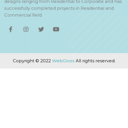
designs ranging from Residential to Corporate and has
successfully completed projects in Residential and
Commercial field.
Copyright © 2022
WebGloss
All rights reserved.