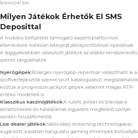
licenccel bír.
Milyen Játékok Érhetők El SMS
Deposittal
A mobilos befizetést támogató kaszinóplatformok
elismerésre méltóan kiterjedt játékportfólióval operálnak.
A leggyakrabban választott játékok az alábbi rendszerezés
szerint tárgyalhatók:
Nyerőgépek:
Bőséges nyerőgép-repertoár választható ki a
szoftverfejlesztők szerint szűrt katalógusból, megtalálhatók
köztük a progresszív jackpot gépek valamint magas RTP-
értékű modellek is.
Klasszikus kaszinójátékok:
A rulett, póker és blackjack
amatőröknek és haladóknak egyaránt megfelelő szintjei
szintén hozzáférhetők.
Live dealer játékok:
Valós idejű streaming technológiával
sugárzott, páratlan hangulatú gaming élmények biztosítják