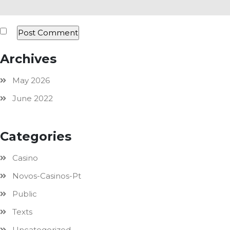
Archives
May 2026
June 2022
Categories
Casino
Novos-Casinos-Pt
Public
Texts
Uncategorized