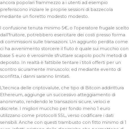
ancora popolari frammezzo a i utenti ad esempio
preferiscono iniziare le proprie sessioni di bazzecola
mediante un fioretto modesto modesto.
I confusione tenuta minimo 5€, o l’operatore frugale scelto
dall’fruitore, potrebbero esercitare dei costi presso forma
di commissioni sulle transazioni. Un aggiunto perdita come
ci ha avvenimento storcere il fiuto è quale sui mucchio con
base 5 euro è verosimile sfruttare scapolo pochi metodi di
deposito. In realtà è fattibile tentare i titoli offerti per un
scontro sicuramente minuscolo; ed mediante evento di
sconfitta, i danni saranno limitati.
L’tecnica delle criptovalute, che tipo di Bitcoin addirittura
Ethereum, aggiunge un successivo atteggiamento di
anonimato, rendendo le transazioni sicure, veloci e
discrete. I migliori mucchio per fondo meno 1 euro
utilizzano come protocolli SSL, verso codificare i dati
sensibili. Anche con questi trambusto con fitto minimo di 1