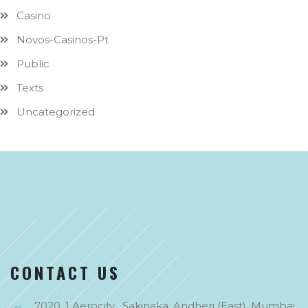
Casino
Novos-Casinos-Pt
Public
Texts
Uncategorized
CONTACT US
7020, 1 Aerocity , Sakinaka, Andheri (East), Mumbai