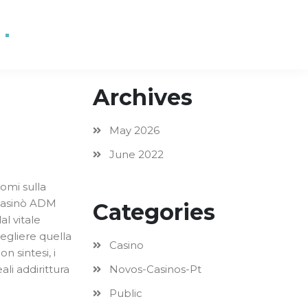
CONTACT US
Archives
May 2026
June 2022
omi sulla
 casinò ADM
Categories
al vitale
gliere quella
Casino
n sintesi, i
li addirittura
Novos-Casinos-Pt
Public