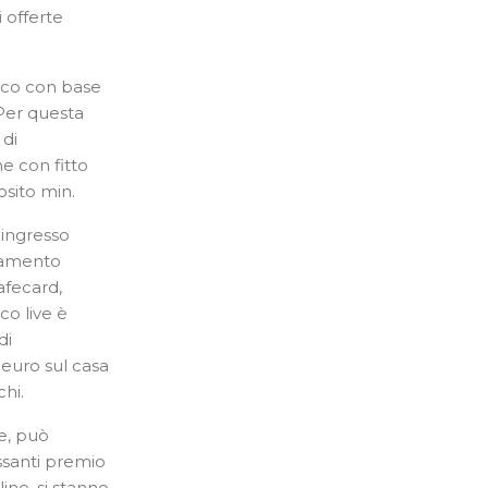
 offerte
ioco con base
 Per questa
 di
e con fitto
osito min.
 ingresso
rsamento
afecard,
co live è
di
 euro sul casa
chi.
e, può
ssanti premio
ine, si stanno