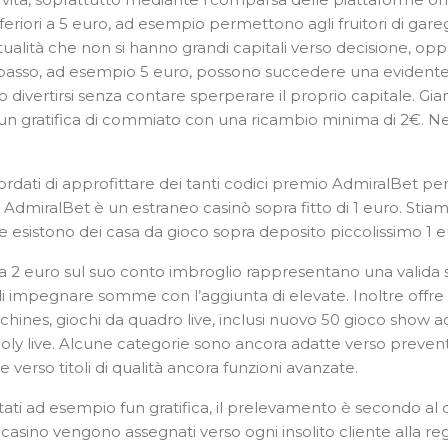
riori a 5 euro, ad esempio permettono agli fruitori di gare
ntualità che non si hanno grandi capitali verso decisione, op
 basso, ad esempio 5 euro, possono succedere una evidente 
o divertirsi senza contare sperperare il proprio capitale. Gi
i un gratifica di commiato con una ricambio minima di 2€. Ne
ordati di approfittare dei tanti codici premio AdmiralBet per 
l. AdmiralBet è un estraneo casinò sopra fitto di 1 euro. Sti
te esistono dei casa da gioco sopra deposito piccolissimo 1 
a 2 euro sul suo conto imbroglio rappresentano una valida s
 di impegnare somme con l’aggiunta di elevate. Inoltre offr
machines, giochi da quadro live, inclusi nuovo 50 gioco show
oly live. Alcune categorie sono ancora adatte verso preven
erso titoli di qualità ancora funzioni avanzate.
ti ad esempio fun gratifica, il prelevamento è secondo al
se casino vengono assegnati verso ogni insolito cliente alla re