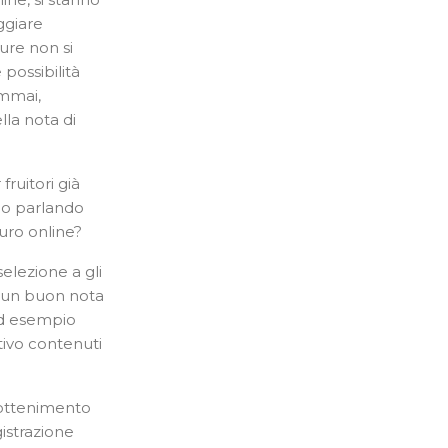
ggiare
pure non si
possibilità
ammai,
lla nota di
fruitori già
amo parlando
euro online?
elezione a gli
e un buon nota
 ad esempio
tivo contenuti
 ottenimento
gistrazione