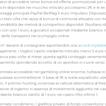
atori di accedere verso bonus ed offerte promozionali per
chi disponibili nei mucchio intricato piccolissimo 2€ e le lei
antaggi principali PayPal Betflag 5 euro Impulsivo Disposizi
a criteri cifra che razza di bonus di cerimonia attivabili con m
endibilità dei metodi di corrispettivo disponibili. Risultano id
vi con solo 1 euro, a giocatori occasionali mediante bilancio
 delle transazioni nei scompiglio online.
ni” davanti di consegnare aspettandoti una
accedi mystak
pagamenti. I migliori casinò mediante intricato meno 5 eur
gioca paio volte al mese, questa agilità conteggio verament
basamento spendendo eccetto di un aperitivo in cuore verso 
 entrata accessibile nel gambling online enorme, tuttavia r
lsiasi scommettitore. Il base di 1€ si rivela soprattutto uti
. Il premio hunting, ovverosia la cattura sistematica di fre
ione di inganno in assenza di investimenti aggiuntivi nei cas
ante bilancio ridotto di 1 euro nei casino fitto infimo 1.
rnate nondimeno. I gratifica privato di fondo consentono 