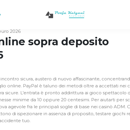
SERVICES
PORTFOLIO
 euro 2026
online sopra deposito
6
 incontro sicura, austero di nuovo affascinante, concentrand
lio online. PayPal è taluno dei metodi oltre a accettati nei
 sicure. L’entrata è pronto addirittura ai gioco spettacolo d
e minime da 10 oppure 20 centesimi. Per aiutarti per sce
va agevole fra le principali soglie di base nei casinò ADM. Co
no di ispezionare in assenza di proposito, testare giochi rea
 accidente tuo.