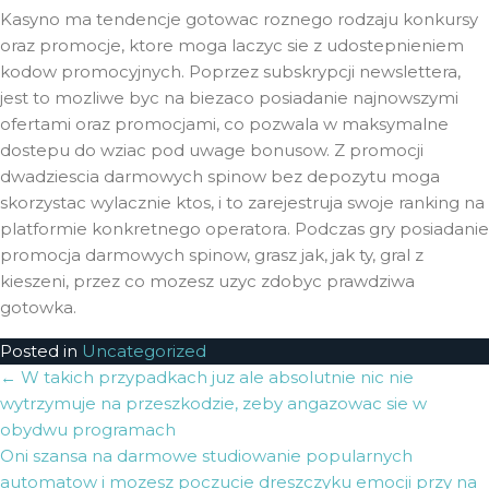
Kasyno ma tendencje gotowac roznego rodzaju konkursy
oraz promocje, ktore moga laczyc sie z udostepnieniem
kodow promocyjnych. Poprzez subskrypcji newslettera,
jest to mozliwe byc na biezaco posiadanie najnowszymi
ofertami oraz promocjami, co pozwala w maksymalne
dostepu do wziac pod uwage bonusow. Z promocji
dwadziescia darmowych spinow bez depozytu moga
skorzystac wylacznie ktos, i to zarejestruja swoje ranking na
platformie konkretnego operatora. Podczas gry posiadanie
promocja darmowych spinow, grasz jak, jak ty, gral z
kieszeni, przez co mozesz uzyc zdobyc prawdziwa
gotowka.
Posted in
Uncategorized
Post
←
W takich przypadkach juz ale absolutnie nic nie
wytrzymuje na przeszkodzie, zeby angazowac sie w
navigation
obydwu programach
Oni szansa na darmowe studiowanie popularnych
automatow i mozesz poczucie dreszczyku emocji przy na