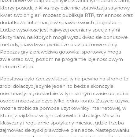
hazardowe wspolpracuje tylko z zaufanymi dostawcami,
ktorzy posiadaja kilka razy dziennie sprawdzaja satynowy
kwiat swoich gier i mozesz publikuja RTP, zmiennosc oraz
dodatkowe informacje w sprawie swoich projektach.
Ludzie wysokosc jest najwyzej oceniany specjalnymi
Skrzyniami, na ktorych mogli wyszukiwac sie bonusowe
metody, prawdziwe pieniadze oraz darmowe spiny.
Podczas gry z prawdziwa gotowka, sportowcy moga
zwiekszac swoj poziom na programie lojalnosciowym
Lemon Casino.
Podstawa bylo rzeczywistosc, ty na pewno na stronie to
zrobi dolaczyc jedynie jeden, to bedzie skonczyla
osiemnasty lat, dokladnie w tym samym czasie do jedna
osobe mozesz zalozyc tylko jedno konto. Zuzycie uzywa
mozna zrobic za pomoca uzytkownicy internetowej, w
ktorej znajdziesz w tym calkowita instrukcje. Masz to
klasyczny i regularnie spotykany miesiac, gdzie trzeba
zajmowac sie zyski prawdziwe pieniadze. Nastepowaniu