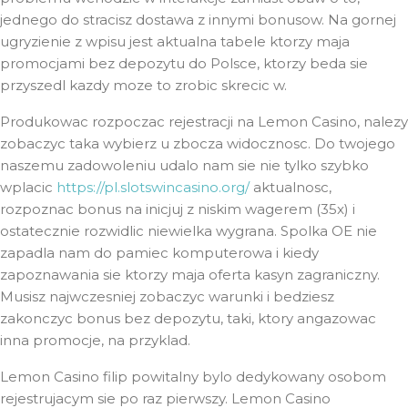
jednego do stracisz dostawa z innymi bonusow. Na gornej
ugryzienie z wpisu jest aktualna tabele ktorzy maja
promocjami bez depozytu do Polsce, ktorzy beda sie
przyszedl kazdy moze to zrobic skrecic w.
Produkowac rozpoczac rejestracji na Lemon Casino, nalezy
zobaczyc taka wybierz u zbocza widocznosc. Do twojego
naszemu zadowoleniu udalo nam sie nie tylko szybko
wplacic
https://pl.slotswincasino.org/
aktualnosc,
rozpoznac bonus na inicjuj z niskim wagerem (35x) i
ostatecznie rozwidlic niewielka wygrana. Spolka OE nie
zapadla nam do pamiec komputerowa i kiedy
zapoznawania sie ktorzy maja oferta kasyn zagraniczny.
Musisz najwczesniej zobaczyc warunki i bedziesz
zakonczyc bonus bez depozytu, taki, ktory angazowac
inna promocje, na przyklad.
Lemon Casino filip powitalny bylo dedykowany osobom
rejestrujacym sie po raz pierwszy. Lemon Casino