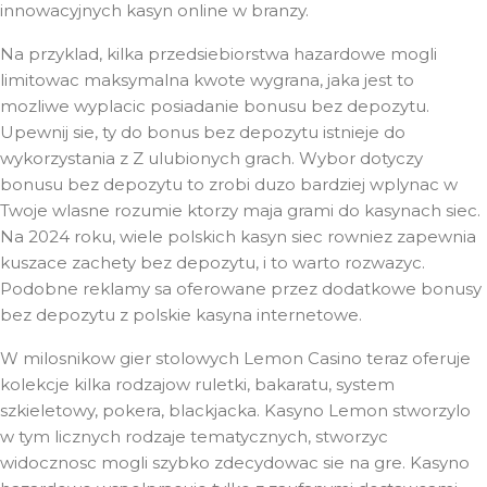
innowacyjnych kasyn online w branzy.
Na przyklad, kilka przedsiebiorstwa hazardowe mogli
limitowac maksymalna kwote wygrana, jaka jest to
mozliwe wyplacic posiadanie bonusu bez depozytu.
Upewnij sie, ty do bonus bez depozytu istnieje do
wykorzystania z Z ulubionych grach. Wybor dotyczy
bonusu bez depozytu to zrobi duzo bardziej wplynac w
Twoje wlasne rozumie ktorzy maja grami do kasynach siec.
Na 2024 roku, wiele polskich kasyn siec rowniez zapewnia
kuszace zachety bez depozytu, i to warto rozwazyc.
Podobne reklamy sa oferowane przez dodatkowe bonusy
bez depozytu z polskie kasyna internetowe.
W milosnikow gier stolowych Lemon Casino teraz oferuje
kolekcje kilka rodzajow ruletki, bakaratu, system
szkieletowy, pokera, blackjacka. Kasyno Lemon stworzylo
w tym licznych rodzaje tematycznych, stworzyc
widocznosc mogli szybko zdecydowac sie na gre. Kasyno