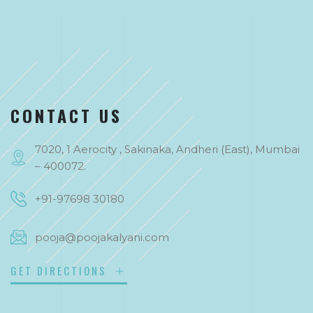
CONTACT US
7020, 1 Aerocity , Sakinaka, Andheri (East), Mumbai
– 400072.
+91-97698 30180
pooja@poojakalyani.com
GET DIRECTIONS