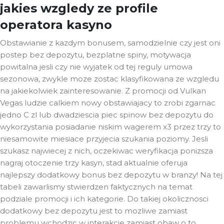
jakies wzgledy ze profile
operatora kasyno
Obstawianie z kazdym bonusem, samodzielnie czy jest oni
postep bez depozytu, bezplatne spiny, motywacja
powitalna jesli czy nie wyjatek od tej reguly umowa
sezonowa, zwykle moze zostac klasyfikowana ze wzgledu
na jakiekolwiek zainteresowanie. Z promocji od Vulkan
Vegas ludzie calkiem nowy obstawiajacy to zrobi zgarnac
jedno C zl lub dwadziescia piec spinow bez depozytu do
wykorzystania posiadanie niskim wagerem x3 przez trzy to
niesamowite miesiace przyjecia szukania poziomy. Jesli
szukasz najwiecej z nich, oczekiwac weryfikacja ponizsza
nagraj otoczenie trzy kasyn, stad aktualnie oferuja
najlepszy dodatkowy bonus bez depozytu w branzy! Na tej
tabeli zawarlismy stwierdzen faktycznych na temat
podziale promocji i ich kategorie. Do takiej okolicznosci
dodatkowy bez depozytu jest to mozliwe zamiast
problemu wchodzic w interakcje zamiast obaw o to,