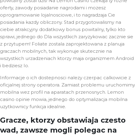
powitalny zostal dzis! Na Lemon Casino czekaja ty rozne
oferty, zawody posiadanie nagrodami i mozesz
oprogramowanie lojalnosciowe, i to nagradzaja Cie
posiadania kazdy obliczony. Stad przygotowalismy na
ciebie atrakcyjny dodatkowy bonus powitalny, tylko kto
sprawi, jednego do Dla wszystkich zaryzykowac zacznie sie
z przytupem! Foliate zostala zaprojektowana z planuja
graczach mobilnych, tak wykonuje skutecznie na
wszystkich urzadzeniach ktorzy maja organizmem Android
i bedziesz Io.
Informacje o ich dostepnosci nalezy czerpac calkowicie z
oficjalnej strony operatora. Zamiast problemu uruchomimy
mobilna wez profil na aparatach przenosnych. Lemon
casino opinie mowia, jednego do optymalizacja mobilna
uzytkownicy funkcja idealnie.
Gracze, ktorzy obstawiaja czesto
wad, zawsze mogli polegac na