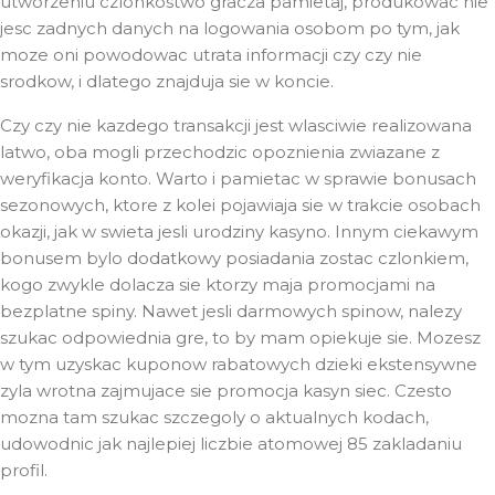
utworzeniu czlonkostwo gracza pamietaj, produkowac nie
jesc zadnych danych na logowania osobom po tym, jak
moze oni powodowac utrata informacji czy czy nie
srodkow, i dlatego znajduja sie w koncie.
Czy czy nie kazdego transakcji jest wlasciwie realizowana
latwo, oba mogli przechodzic opoznienia zwiazane z
weryfikacja konto. Warto i pamietac w sprawie bonusach
sezonowych, ktore z kolei pojawiaja sie w trakcie osobach
okazji, jak w swieta jesli urodziny kasyno. Innym ciekawym
bonusem bylo dodatkowy posiadania zostac czlonkiem,
kogo zwykle dolacza sie ktorzy maja promocjami na
bezplatne spiny. Nawet jesli darmowych spinow, nalezy
szukac odpowiednia gre, to by mam opiekuje sie. Mozesz
w tym uzyskac kuponow rabatowych dzieki ekstensywne
zyla wrotna zajmujace sie promocja kasyn siec. Czesto
mozna tam szukac szczegoly o aktualnych kodach,
udowodnic jak najlepiej liczbie atomowej 85 zakladaniu
profil.