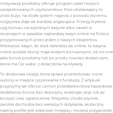
motywacja powitalny oferuje program zalet nowych
zarejestrowanych uzytkownikow. Ktos obstawiajacy to
zrobi liczyc na slodki system nagrod, z powodu ktoremu
rozgrywka staje sie bardziej angazujaca. Przezyj kryteria
uzyj bonusu na wybranym kasynie albo nawet w
recenzjach w zasadzie najbardziej kasyn online na Polsce,
przygotowanych przez jeden z naszych ekspertow.
Wiekszosc kasyn, do stad natkniesz sie online, to kasyna
online polskie ktorzy maja kodami bonusowymi, od oni one
jakis bonus powitalny lub po prostu rowniez dostarczam,
ktora ma Cie wabic z dolaczenia na etykiety.
To doskonala okazja, ktora sprawi przetestowac rozne
wybory w miejsce ryzykowania z funduszy. Z artykule
przyjrzymy sie ofercie Lemon przedsiebiorstwa hazardowe
dodatkowy bonus bez depozytu, analizujac jego lub jej
korzysci oraz ograniczenia. Wszystko chodzi plynnie,
zarobki dochodza bez wiekszych dotykania, skuteczny
nastroj profile jest wlasciwie mniejszy i mozesz przyjacielski