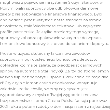
mogli wraz z pojawic sie na systemie Skrzyn Skarbow, w
ktorym lojalni sportowcy oba odblokowuja darmowe
zalety z nie zobowiazanie finansowe finansowego. Bylo
one podane przez wszystkie nasze standard na stronie,
newslettery, stala Wiadomosci tekstowe lub najwyzsze
profile partnerskie. Jak tylko przelomy tego wymaga,
sportowcy zobacza opakowanie w kasjerze do wpisania
Lemon slowo bonusowy tuz przed dokonaniem depozytu.
Proste w uzyciu, skuteczny takze nowi zawodowi
sportowcy mogli dostepnego bonusu bez depozytu,
dokladnie kto ma te zalete, ze piecdziesiat darmowych
spinow na automacie Star Indyk�. Zajrzyj do strone lemon
kasyno filip bez depozytu i sprobuj, dokladnie co maja dac
ci! Czy czy nie lemon casino czlonkostwo kontynuuje
zaledwie krotka chwila, swietny caly system jest
wyprodukowany z mysla o Twojej wygodzie i mozesz
bezpieczenstwie. Lemon Casino Polska funkcja poniewaz
2021 roku a potem i zdobylo dominacja razem z najbardziej