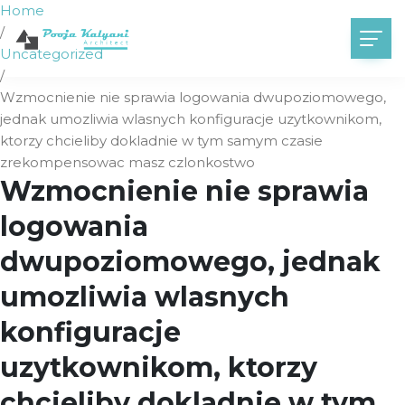
Home
/
Uncategorized
/
Wzmocnienie nie sprawia logowania dwupoziomowego,
jednak umozliwia wlasnych konfiguracje uzytkownikom,
ktorzy chcieliby dokladnie w tym samym czasie
zrekompensowac masz czlonkostwo
Wzmocnienie nie sprawia
logowania
dwupoziomowego, jednak
umozliwia wlasnych
konfiguracje
uzytkownikom, ktorzy
chcieliby dokladnie w tym