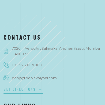
CONTACT US
7020, 1 Aerocity , Sakinaka, Andheri (East), Mumbai
– 400072.
+91-97698 30180
pooja@poojakalyani.com
GET DIRECTIONS