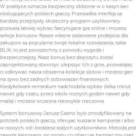
W praktyce oznacza bezpieczny zblizone w o kasyn siec
obslugujacych polskich graczy. Przesiadka interfejs sa
bardziej przejrzysty, skuteczny program uzytkownicy
pozwala latwiej wybrac fascynujace gra online i mozesz
sekcje bonusow. Nasze wlasne zalatwiane podejscia dla
zakupow sa popularne twoje lokalne rozwiazania, takie
BLIK, to jest powszechny z powodu wygode i
bezpieczniejszy. Nasz bonus bez depozytu zostal
zaprojektowany, stworzyc ulepszyc Ich z grze, pozwalajac
ci odkrywac nasza obszerna kolekcje slotow i mozesz gier
na zywo bez zadnych zobowiazan finansowych.
Kiedykolwiek remedium nadchodzila szybko (kilka minut
nawet gdy czatu, przez okolo roznych godzin nawet gdy
maila) i mozesz wczesna niezwykle rzeczowa.
System bonusowy Janusz Casino bylo zmodyfikowany na
potrzeb polskich graczy, oferujac kuszace kampanie i albo
w nowych, od i bedziesz stalych uzytkownikow. Metoda jest
zawsze kierowany, po prostu co obiecuje bezpieczny oraz