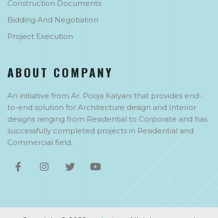
Construction Documents
Bidding And Negotiation
Project Execution
ABOUT COMPANY
An initiative from Ar. Pooja Kalyani that provides end-
to-end solution for Architecture design and Interior
designs ranging from Residential to Corporate and has
successfully completed projects in Residential and
Commercial field.