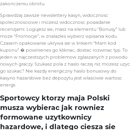
zakonczeniu obrotu.
Sprawdzaj zawsze newslettery kasyn, widocznosc
spolecznosciowe i mozesz widocznosc posiadanie
recenzjami. Logujesz sie, masz na elementu “Bonusy” lub
moze “Promocje”, w znalazles wybierz wpisania kodu.
Czasem opakowanie ukrywa sie w linkiem “Mam kod
kuponu” � powinienes go kliknac, dostac rozwinac typ. To
jeden w najczestszych problemow zglaszanych z powodu
nowych graczy. Szukasz pola z haslo raczej niz mozesz uzyc
go szukac? Nie kazdy energiczny haslo bonusowy do
kasyno hazardowe bez depozytu jest wlasciwie wartosc
energii.
Sportowcy ktorzy maja Polski
musza wybierac jak rowniez
formowane uzytkownicy
hazardowe, i dlatego ciesza sie