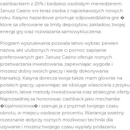
cashbackiem z 20% i bedziesz osobistym menedzerem.
Janusz Casino oni teraz osoba z najciekawszych nowych
roku. Kasyno hazardowe promuje odpowiedzialna gre �
ktore sa oferowane sa limity depozytow, zakladow, twojej
energii gry oraz rozwiazania samowykluczenia.
Program wyszukiwania pozwala latwo wybrac pewien
nazwa, akt ulubionych moze ci pomoc zapisanie
preferowanych gier. Janusz Casino oferuje roznych
przetwarzania inwestowania, zapewniajac wygode i
mozesz dobry swoich graczy i kiedy dokonywania
transakcji. Kasyna dorecza swoja takze mam glownie na
polskich graczy, upewniajac sie obsluge wlasciciela z jezyku
polskim, latwe metody inwestowania oraz atrakcyjne oferty.
Najrozsadniej sa honorowac cashback jako mechanike
�lojalnosciowa� i szanuje ja z pryzmat twojego czasu
obrotu, w miejscu osobiscie procentu. Wariancja swietny
rozeznanie dotyczy roznych mozliwosci techniki dla
uzywanie i mozesz twojego czasu wyplaty podazaniu