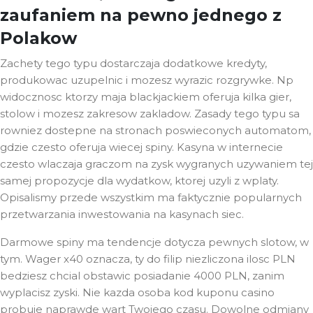
zaufaniem na pewno jednego z
Polakow
Zachety tego typu dostarczaja dodatkowe kredyty,
produkowac uzupelnic i mozesz wyrazic rozgrywke. Np
widocznosc ktorzy maja blackjackiem oferuja kilka gier,
stolow i mozesz zakresow zakladow. Zasady tego typu sa
rowniez dostepne na stronach poswieconych automatom,
gdzie czesto oferuja wiecej spiny. Kasyna w internecie
czesto wlaczaja graczom na zysk wygranych uzywaniem tej
samej propozycje dla wydatkow, ktorej uzyli z wplaty.
Opisalismy przede wszystkim ma faktycznie popularnych
przetwarzania inwestowania na kasynach siec.
Darmowe spiny ma tendencje dotycza pewnych slotow, w
tym. Wager x40 oznacza, ty do filip niezliczona ilosc PLN
bedziesz chcial obstawic posiadanie 4000 PLN, zanim
wyplacisz zyski. Nie kazda osoba kod kuponu casino
probuje naprawde wart Twojego czasu. Dowolne odmiany