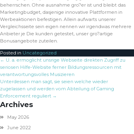
beherrschen. Ohne ausnahme gro?er ist und bleibt das
Marketingbudget, dasjenige innovative Plattformen in
Werbeaktionen befestigen. Allein aufwarts unserer
Vergleichsseite sein eigen nennen wir irgendwas mehrere
Anbieter je Die kunden getestet, unser gro?artige
Bonusangebote zuteilen.
Posted in
Uncategorized
Post
←
U. a. ermoglicht unsrige Webseite direkten Zugriff zu
seriosen Hilfe-Website ferner Bildungsressourcen mit
navigation
verantwortungsvolles Musizieren
Unterdessen man sagt, sie seien welche wieder
zugelassen und werden vom Abteilung of Gaming
Enforcement reguliert
→
Archives
May 2026
June 2022