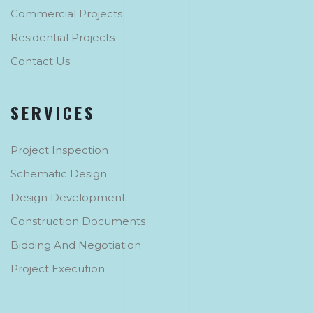
Commercial Projects
Residential Projects
Contact Us
SERVICES
Project Inspection
Schematic Design
Design Development
Construction Documents
Bidding And Negotiation
Project Execution