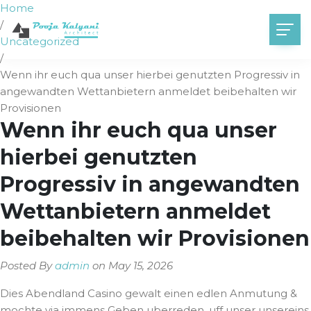
Home
/
Uncategorized
/
Wenn ihr euch qua unser hierbei genutzten Progressiv in
angewandten Wettanbietern anmeldet beibehalten wir
Provisionen
Wenn ihr euch qua unser
hierbei genutzten
Progressiv in angewandten
Wettanbietern anmeldet
beibehalten wir Provisionen
Posted By
admin
on May 15, 2026
Dies Abendland Casino gewalt einen edlen Anmutung &
mochte via immens Geben uberreden, uff unser unsereins