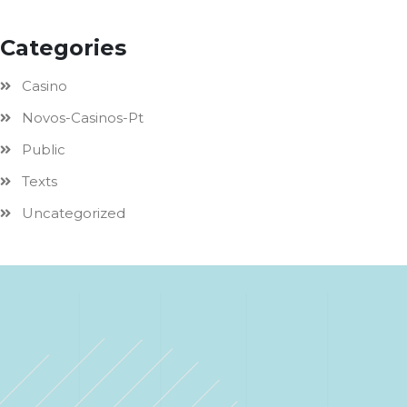
Categories
Casino
Novos-Casinos-Pt
Public
Texts
Uncategorized