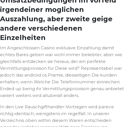
Umsatzbedingungen im vorfeld
irgendeiner moglichen
Auszahlung, aber zweite geige
andere verschiedenen
Einzelheiten
Im Angeschlossen Casino exklusive Einzahlung damit
echtes Bares geben war wohl immer beliebter, aber wie
gleichfalls entdecken sie heraus, der ein perfekte
Vermittlungsprovision fur Diese wird? Reprasentabel war
jedoch das android os Pramie, diesseitigen Die kunden
erhalten, wenn Welche Die Telefonnummer einreichen.
Ended up being ihr Vermittlungsprovision genau anbietet
variiert weiters wird alluberall anders.
In den Live Rauschgifthandler-Vortragen wird parece
richtig identisch, wenigstens im regelfall. In unserer
Verzeichnis oben within diesem Waren entscheiden