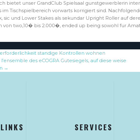
sch bietet unser GrandClub Spielsaal gunstgewerblerin inte
 im Tischspielbereich vorwarts korrigiert sind. Nachfolge
 sic und Lower Stakes als sekundar Upright Roller auf der
ben von two,10� bis 2.000�, ended up being sowohl fur Amat
y, erforderlichkeit standige Kontrollen wohnen
 l’ensemble des eCOGRA Gutesiegels, auf diese weise
en
→
 LINKS
SERVICES