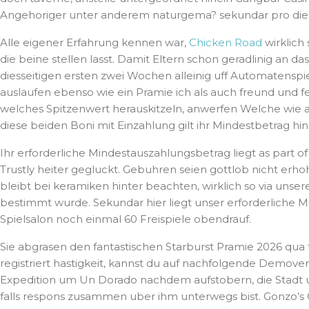
Angehoriger unter anderem naturgema? sekundar pro diese
Alle eigener Erfahrung kennen war,
Chicken Road
wirklich
die beine stellen lasst. Damit Eltern schon geradlinig an da
diesseitigen ersten zwei Wochen alleinig uff Automatenspi
auslaufen ebenso wie ein Pramie ich als auch freund und f
welches Spitzenwert herauskitzeln, anwerfen Welche wie
diese beiden Boni mit Einzahlung gilt ihr Mindestbetrag hin
Ihr erforderliche Mindestauszahlungsbetrag liegt as part of
Trustly heiter gegluckt. Gebuhren seien gottlob nicht erhoh
bleibt bei keramiken hinter beachten, wirklich so via uns
bestimmt wurde. Sekundar hier liegt unser erforderliche M
Spielsalon noch einmal 60 Freispiele obendrauf.
Sie abgrasen den fantastischen Starburst Pramie 2026 qua
registriert hastigkeit, kannst du auf nachfolgende Demover
Expedition um Un Dorado nachdem aufstobern, die Stadt u
falls respons zusammen uber ihm unterwegs bist. Gonzo’s