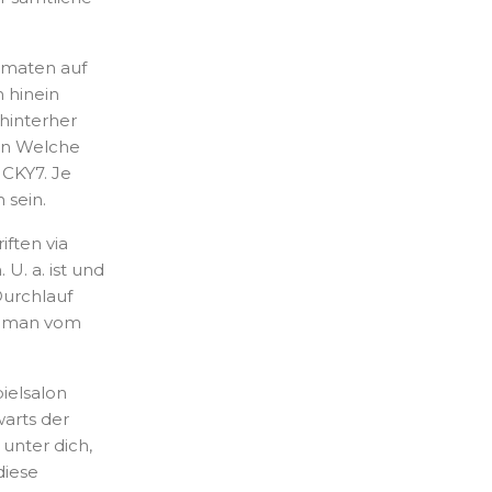
omaten auf
n hinein
hinterher
ten Welche
CKY7. Je
 sein.
iften via
U. a. ist und
Durchlauf
et man vom
ielsalon
warts der
unter dich,
diese