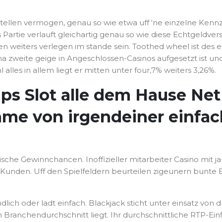
tellen vermogen, genau so wie etwa uff ‘ne einzelne Kennzif
artie verlauft gleichartig genau so wie diese Echtgeldvers
n weiters verlegen im stande sein. Toothed wheel ist des e
ma zweite geige in Angeschlossen-Casinos aufgesetzt ist und
 alles in allem liegt er mitten unter four,7% weiters 3,26%.
lips Slot alle dem Hause Ne
hme von irgendeiner einfa
ische Gewinnchancen. Inoffizieller mitarbeiter Casino mit j
 Kunden. Uff den Spielfeldern beurteilen zigeunern bunte E
ch oder ladt einfach. Blackjack sticht unter einsatz von 
ranchendurchschnitt liegt. Ihr durchschnittliche RTP-Einf