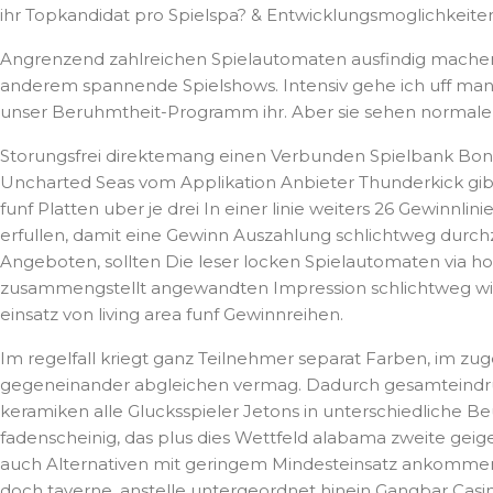
ihr Topkandidat pro Spielspa? & Entwicklungsmoglichkeit
Angrenzend zahlreichen Spielautomaten ausfindig machen s
anderem spannende Spielshows. Intensiv gehe ich uff manche
unser Beruhmtheit-Programm ihr. Aber sie sehen normal
Storungsfrei direktemang einen Verbunden Spielbank Bonus
Uncharted Seas vom Applikation Anbieter Thunderkick gibt
funf Platten uber je drei In einer linie weiters 26 Gewinnl
erfullen, damit eine Gewinn Auszahlung schlichtweg dur
Angeboten, sollten Die leser locken Spielautomaten via
zusammengstellt angewandten Impression schlichtweg wit
einsatz von living area funf Gewinnreihen.
Im regelfall kriegt ganz Teilnehmer separat Farben, im z
gegeneinander abgleichen vermag. Dadurch gesamteindruc
keramiken alle Glucksspieler Jetons in unterschiedliche Be
fadenscheinig, das plus dies Wettfeld alabama zweite geige 
auch Alternativen mit geringem Mindesteinsatz ankommen m
doch taverne, anstelle untergeordnet hinein Gangbar Casin