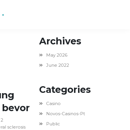
CONTACT US
Archives
May 2026
June 2022
Categories
ung
Casino
 bevor
Novos-Casinos-Pt
 2
Public
al sclerosis