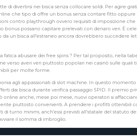
 di divertirsi nei bisca senza collocare soldi. Per agire gratis
nline che tipo di offre un bonus senza contare fitto oppur
ioni contro playthrough ovvero requisiti di imposizione che 
io bonus possano capitare prelevati con denaro veri. È cele
iano da un bisca all’estraneo ancora dovrebbero succedere le
a fatica abusare dei free spins ? Per tal proposito, nella tab
verso averi veri piuttosto popolari nei casinò sulle quali 
onibili per molte forme.
monia agli appassionati di slot machine. In questo momento d
erti dai bisca durante verifica passaggio SPID. Il premio pri
nò online anche, mese poi mese, nuovi operatori si affaccia
te piuttosto convenienti. A prendere i profitti ottenibili con
i turno minimi, anch’essi previsti all’statale del statuto del
avviare il somma di imbroglio.