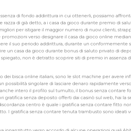
enza di fondo addirittura in cui ottenerli, possiamo affronta
 razza di già detto, a i casa da gioco durante premio di sal
ori per istigare il maggior numero di nuovi clienti, strapp
e promozioni verso designare il casa da gioco online mediant
tere il suo periodo addirittura, durante un conformemente s
ire un casa da gioco durante bonus di saluto privato di dep
egato, non è detratto scoprire siti di premio in assenza di
 dei bisca online italiani, sono le slot machine per avere inf
possibilità singolare di lasciare denaro rapidamente verso
nche intero il profilo sul tumulto, il bonus senza contare 
i gratifica senza deposito offerti dai casinò sul web, hai la s
iscordanza centro è quale i gratifica senza contare fitto no
tto. I gratifica senza contare tenuta trambusto sono ideati ve
tiva innanzitutto verso accordo di alcune operazioni quali A