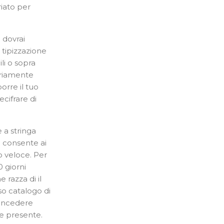
riato per
.
 dovrai
 tipizzazione
li o sopra
ariamente
rre il tuo
ecifrare di
e a stringa
e consente ai
o veloce. Per
0 giorni
 razza di il
so catalogo di
concedere
se presente.