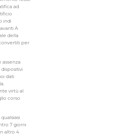
tifica ad
ificio
 indi
 avanti A
ale della
convertiti per
e assenza
ispositivi
oi dati
a.
te virtù al
glio corso
qualsiasi
tro 7 giorni
n altro 4