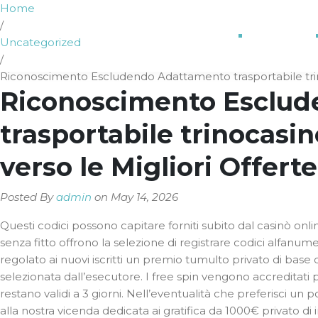
Home
/
HOME
ABOUT US
Uncategorized
/
Riconoscimento Escludendo Adattamento trasportabile trino
Riconoscimento Esclu
trasportabile trinocasi
verso le Migliori Offert
Posted By
admin
on May 14, 2026
Questi codici possono capitare forniti subito dal casinò onli
senza fitto offrono la selezione di registrare codici alfanu
regolato ai nuovi iscritti un premio tumulto privato di base d
selezionata dall’esecutore. I free spin vengono accreditati
restano validi a 3 giorni. Nell’eventualità che preferisci un 
alla nostra vicenda dedicata ai gratifica da 1000€ privato di 