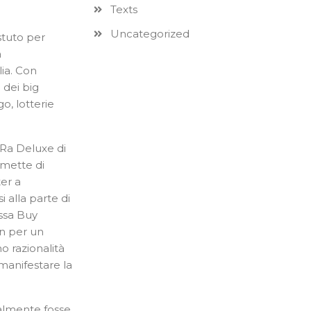
Texts
Uncategorized
stuto per
a
ia. Con
 dei big
o, lotterie
f Ra Deluxe di
rmette di
ter a
 alla parte di
essa Buy
in per un
o razionalità
 manifestare la
ualmente fosse