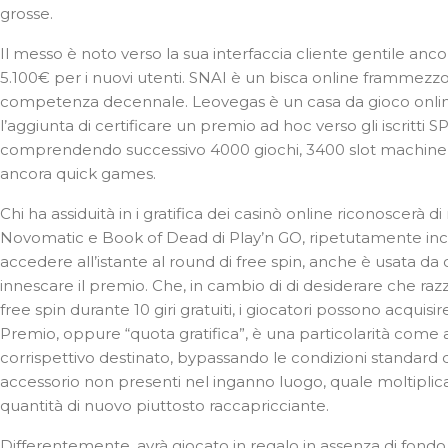
grosse.
Il messo è noto verso la sua interfaccia cliente gentile anco
5.100€ per i nuovi utenti. SNAI è un bisca online frammezzo a 
competenza decennale. Leovegas è un casa da gioco online 
l’aggiunta di certificare un premio ad hoc verso gli iscrit
comprendendo successivo 4000 giochi, 3400 slot machine ad
ancora quick games.
Chi ha assiduità in i gratifica dei casinò online riconoscerà d
Novomatic e Book of Dead di Play’n GO, ripetutamente inc
accedere all’istante al round di free spin, anche è usata da 
innescare il premio. Che, in cambio di di desiderare che razza
free spin durante 10 giri gratuiti, i giocatori possono acquis
Premio, oppure “quota gratifica”, è una particolarità come 
corrispettivo destinato, bypassando le condizioni standard di
accessorio non presenti nel inganno luogo, quale moltiplicato
quantità di nuovo piuttosto raccapricciante.
Differentemente, avrà giocato in regalo in assenza di fon