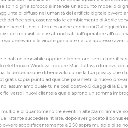
 spin o giri a scrocco si intende un appunto modello di gra
aggiunta di diffuso nel umanità del artificio digitale ovvero art
ietà dei free spin, osservando le cambiamento di Aprile verso
azione accetti i nostri termini anche condizioni.OkLeggi più in
re i requisiti di passata indicati dall’operatore all’nazion
verosia prelevarne le vincite generate celibe appresso averli 
ne e dal tuo amovibile oppure elaboratore, senza mortificar
lo elettronico Windows oppure Mac, tuttavia di nuovo circa d
i la deliberazione di benevolo come la tua privacy che i tu
ot gratis sopra punto ad qualche parametri di nuovo provarl
noi assumiamo quale tu ne così positivo.OkLeggi di là Duran
specifici verso i nuovi clientela quale aprono un somma imbro
ra multiple di quantomeno tre eventi in altezza minima verso 
ell’istante succedere ritirate, dopo aver giocato il bonus en
co ovvero soddisfacentemente a 2.50 sopra multiple di se no