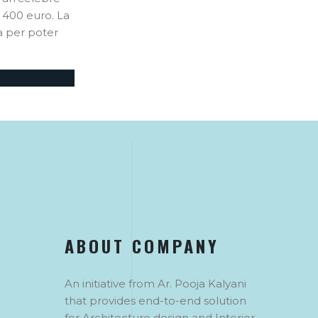
i 400 euro. La
a per poter
ABOUT COMPANY
An initiative from Ar. Pooja Kalyani
that provides end-to-end solution
for Architecture design and Interior