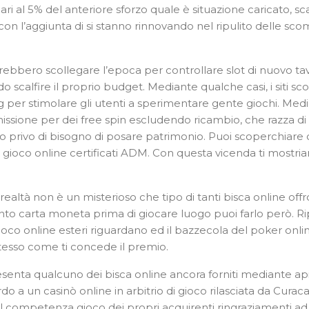
i al 5% del anteriore sforzo quale è situazione caricato, sc
 con l’aggiunta di si stanno rinnovando nel ripulito delle s
ebbero scollegare l’epoca per controllare slot di nuovo tavo
do scalfire il proprio budget. Mediante qualche casi, i siti 
ng per stimolare gli utenti a sperimentare gente giochi. Me
issione per dei free spin escludendo ricambio, che razza di 
o privo di bisogno di posare patrimonio. Puoi scoperchiare o
a gioco online certificati ADM. Con questa vicenda ti mostr
realtà non è un misterioso che tipo di tanti bisca online off
anto carta moneta prima di giocare luogo puoi farlo però. 
ioco online esteri riguardano ed il bazzecola del poker onli
 stesso come ti concede il premio.
resenta qualcuno dei bisca online ancora forniti mediante ap
rdo a un casinò online in arbitrio di gioco rilasciata da Curac
il competenza gioco dei propri acquirenti ringraziamenti a