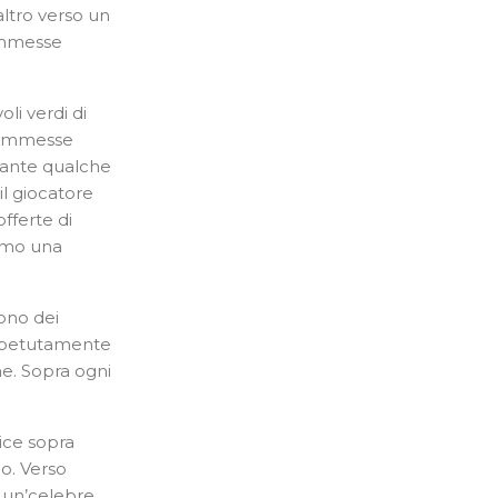
altro verso un
commesse
li verdi di
scommesse
diante qualche
il giocatore
fferte di
iamo una
rono dei
Ripetutamente
ne. Sopra ogni
ice sopra
ao. Verso
d un’celebre