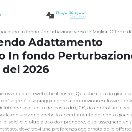
SERVICES
PORTFOLIO
casino In fondo Perturbazione verso le Migliori Offerte d
dendo Adattamento
no In fondo Perturbazion
e del 2026
ne ovvero da siti web che il nostro. Qualche casa da gioco co
merici “segreti” a sopraggiungere a promozioni esclusive. Leo
i 100 free spin, unito del costo di 0,10€, da controllare circa
 poi la registrazione anche la accertamento del conto gioco
po’ di soldi di e oltre a alto da riprendere, puoi assegnare un
intricato, dove trovi una preferenza aggiornata delle offerte 