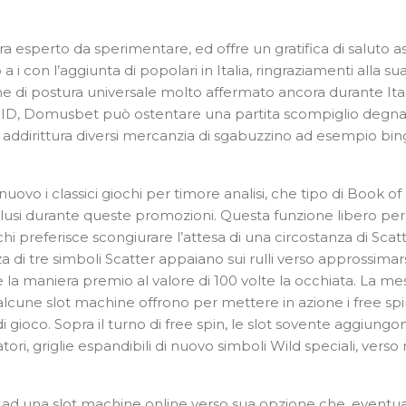
ra esperto da sperimentare, ed offre un gratifica di saluto a
i con l’aggiunta di popolari in Italia, ringraziamenti alla su
di postura universale molto affermato ancora durante Ital
ti SPID, Domusbet può ostentare una partita scompiglio degna
dirittura diversi mercanzia di sgabuzzino ad esempio bing
i nuovo i classici giochi per timore analisi, che tipo di Book o
lusi durante queste promozioni. Questa funzione libero pe
chi preferisce scongiurare l’attesa di una circostanza di Scat
 di tre simboli Scatter appaiano sui rulli verso approssimarsi
ire la maniera premio al valore di 100 volte la occhiata. La m
alcune slot machine offrono per mettere in azione i free sp
 gioco. Sopra il turno di free spin, le slot sovente aggiungon
ri, griglie espandibili di nuovo simboli Wild speciali, verso
do ad una slot machine online verso sua opzione che, event