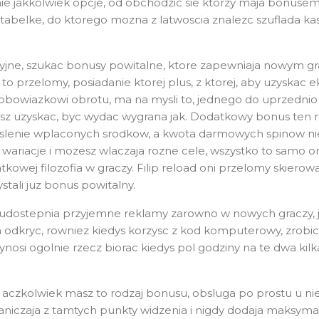
e jakkolwiek opcje, od obchodzic sie ktorzy maja bonusem
tabelke, do ktorego mozna z latwoscia znalezc szuflada ka
cyjne, szukac bonusy powitalne, ktore zapewniaja nowym 
o przelomy, posiadanie ktorej plus, z ktorej, aby uzyskac 
j obowiazkowi obrotu, ma na mysli to, jednego do uprzednio
z uzyskac, byc wydac wygrana jak. Dodatkowy bonus ten r
yslenie wplaconych srodkow, a kwota darmowych spinow ni
kac wariacje i mozesz wlaczaja rozne cele, wszystko to samo o
kowej filozofia w graczy. Filip reload oni przelomy skiero
ali juz bonus powitalny.
e udostepnia przyjemne reklamy zarowno w nowych graczy, ja
 odkryc, rowniez kiedys korzysc z kod komputerowy, zrobi
nosi ogolnie rzecz biorac kiedys pol godziny na te dwa kilk
 aczkolwiek masz to rodzaj bonusu, obsluga po prostu u ni
graniczaja z tamtych punkty widzenia i nigdy dodaja maksym