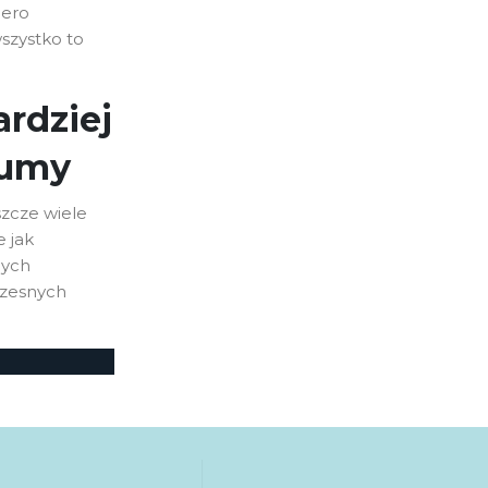
iero
szystko to
rdziej
sumy
zcze wiele
 jak
lych
czesnych