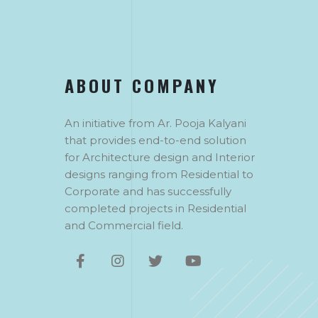
ABOUT COMPANY
An initiative from Ar. Pooja Kalyani
that provides end-to-end solution
for Architecture design and Interior
designs ranging from Residential to
Corporate and has successfully
completed projects in Residential
and Commercial field.