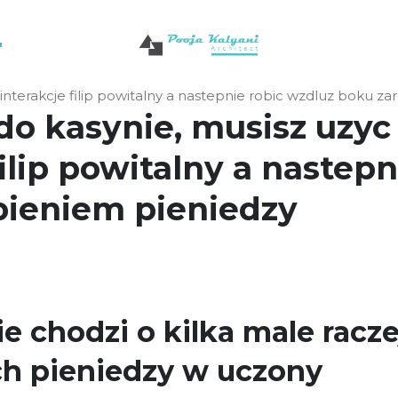
SERVICES
PORTFOLIO
w interakcje filip powitalny a nastepnie robic wzdluz boku
 do kasynie, musisz uzyc
ilip powitalny a nastepn
bieniem pieniedzy
e chodzi o kilka male racze
ch pieniedzy w uczony