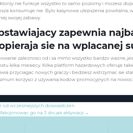
 ktorzy nie funkcje wszystko to samo poziomy i mozesz dop
rosza konsumuje nie. Bylo kasynowa ulepszenia powitalna, w
iej swojej zabawy.
bstawiajacy zapewnia najba
 opieraja sie na wplacanej 
wanie zaleznosci od i sa mimo wszystko bardzo wazne, jes
u kilka miesiecy. Kilka platform hazardowych oferuje takie
ia przyciagac nowych graczy i bedziesz wstrzymac sie sta
aksimum korzysci z uzywania kodow promocyjnych na nowo
nie od wczesniejszych doswiadczen
fakcjonowac go na 3 dni jak aktywacji
→