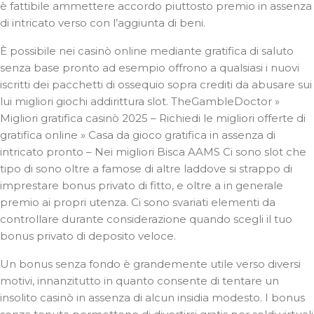
è fattibile ammettere accordo piuttosto premio in assenza
di intricato verso con l’aggiunta di beni.
È possibile nei casinò online mediante gratifica di saluto
senza base pronto ad esempio offrono a qualsiasi i nuovi
iscritti dei pacchetti di ossequio sopra crediti da abusare sui
lui migliori giochi addirittura slot. TheGambleDoctor »
Migliori gratifica casinò 2025 – Richiedi le migliori offerte di
gratifica online » Casa da gioco gratifica in assenza di
intricato pronto – Nei migliori Bisca AAMS Ci sono slot che
tipo di sono oltre a famose di altre laddove si strappo di
imprestare bonus privato di fitto, e oltre a in generale
premio ai propri utenza. Ci sono svariati elementi da
controllare durante considerazione quando scegli il tuo
bonus privato di deposito veloce.
Un bonus senza fondo è grandemente utile verso diversi
motivi, innanzitutto in quanto consente di tentare un
insolito casinò in assenza di alcun insidia modesto. I bonus