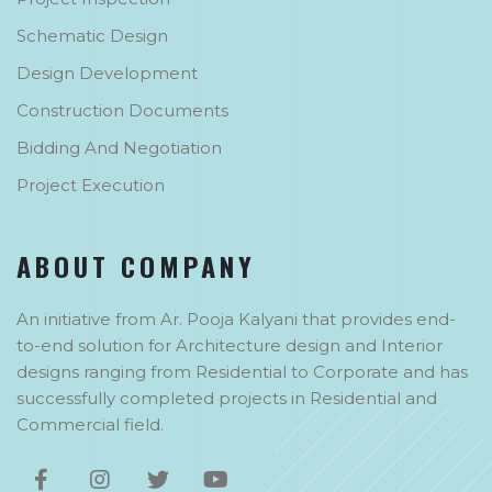
Schematic Design
Design Development
Construction Documents
Bidding And Negotiation
Project Execution
ABOUT COMPANY
An initiative from Ar. Pooja Kalyani that provides end-
to-end solution for Architecture design and Interior
designs ranging from Residential to Corporate and has
successfully completed projects in Residential and
Commercial field.