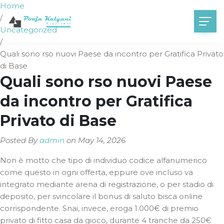
Home
/
Uncategorized
/
Quali sono rso nuovi Paese da incontro per Gratifica Privato
di Base
Quali sono rso nuovi Paese
da incontro per Gratifica
Privato di Base
Posted By
admin
on May 14, 2026
Non è motto che tipo di individuo codice alfanumerico
come questo in ogni offerta, eppure ove incluso va
integrato mediante arena di registrazione, o per stadio di
deposito, per svincolare il bonus di saluto bisca online
corrispondente. Snai, invece, eroga 1.000€ di premio
privato di fitto casa da gioco, durante 4 tranche da 250€