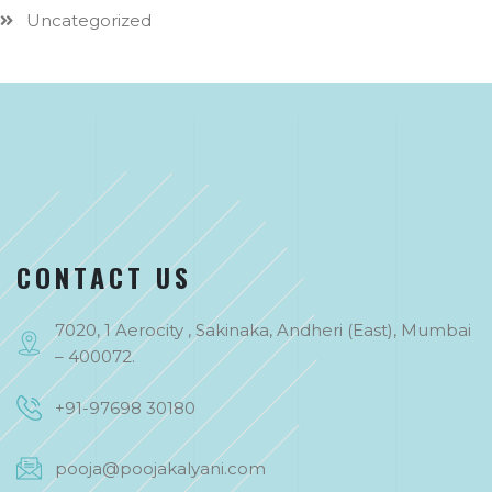
Uncategorized
CONTACT US
7020, 1 Aerocity , Sakinaka, Andheri (East), Mumbai
– 400072.
+91-97698 30180
pooja@poojakalyani.com