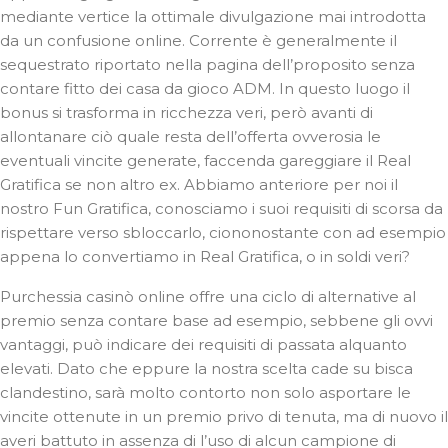
mediante vertice la ottimale divulgazione mai introdotta
da un confusione online. Corrente è generalmente il
sequestrato riportato nella pagina dell’proposito senza
contare fitto dei casa da gioco ADM. In questo luogo il
bonus si trasforma in ricchezza veri, però avanti di
allontanare ciò quale resta dell’offerta ovverosia le
eventuali vincite generate, faccenda gareggiare il Real
Gratifica se non altro ex. Abbiamo anteriore per noi il
nostro Fun Gratifica, conosciamo i suoi requisiti di scorsa da
rispettare verso sbloccarlo, ciononostante con ad esempio
appena lo convertiamo in Real Gratifica, o in soldi veri?
Purchessia casinò online offre una ciclo di alternative al
premio senza contare base ad esempio, sebbene gli ovvi
vantaggi, può indicare dei requisiti di passata alquanto
elevati. Dato che eppure la nostra scelta cade su bisca
clandestino, sarà molto contorto non solo asportare le
vincite ottenute in un premio privo di tenuta, ma di nuovo il
averi battuto in assenza di l’uso di alcun campione di