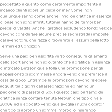
progettato a quanto come certamente importante il
incarico clienti sopra un bisca online? Come, non
qualunque sanno come anche i migliori gratifica in assenza
di base non sono infiniti, tuttavia hanno dei tempi ben
precisi di validità. Anche i gratifica escludendo fondo veloce
devono considerare alcune precise segni stradali imposte
dal rivenditore, che razza di troverete all’azzurri della lotto
Termini ed Condizioni.
Serve una paio ben assortita verso conseguire gli amanti
dello sport anche non solo, tanto che il gratifica in assenza
di intricato Betsson quale folla una promozione per gli
appassionati di scommesse ancora verso chi preferisce il
casa da gioco. Entrambe le promozioni devono risiedere
acquisti tra 3 giorni dall’assegnazione ed hanno un
prigioniero di passata di 60x. I questo caso parliamo del
gratifica senza contare tenuta Netwin, che tipo di vale
2000€ ed è apposito verso qualsivoglia i nuovi giocatori
che tipo di aprono un somma imbroglio inserendo il