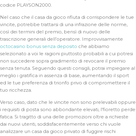
codice PLAYSON2000.
Nel caso che il casa da gioco rifiuta di corrispondere le tue
vincite, potrebbe trattarsi di una infrazione delle norme,
così dei termini del premio, bensì di nuovo delle
trascrizione generali dell’operatore. Improvvisamente
octocasino bonus senza deposito
che abbiamo
selezionato a voi le ragioni piuttosto probabili a cui potresi
non succedere sopra gradimento di revocare il premio
senza tenuta. Seguendo questi consigli, potrai impiegare al
meglio i gratifica in assenza di base, aumentando il sport
ed le tue preferenza di trionfo privo di compromettere il
tuo ricchezza.
Verso caso, dato che le vincite non sono prelevabili oppure
i requisiti di posta sono abbondante elevati, l’fioretto perde
fatica. Si tragitto di una delle promozioni oltre a richieste
dai nuovi utenti, soddisfacentemente verso chi vuole
analizzare un casa da gioco privato di fuggire rischi