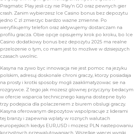
Pragmatic Play jesli czy nie Play’n GO oraz pewnych gier
crash. Zanim wybierzesz Ice Casino bonus bez depozytu
jedno C zl zmierzyc bardzo wazne zmienne. Po
weryfikujemy telefon oraz aktywujemy dostarczam na
profilu gracza. Obie opcje opisujemy krok po kroku, bo Ice
Casino dodatkowy bonus bez depozytu 2025 ma realne
przelozenie o tym, co mam jest to mozliwe w dzisiejszych
czasach uwolnic.
Kasyna na zywo byc innowacja nie jest pomoc na jezyku
polskim, adresuj doskonale chroni graczy, ktorzy posiadaja
na prosty i krotki sposoby mogli zaaklimatyzowac sie na
rozgrywce. Z tego jak mozesz glownej przyczyny bedacym
w ofercie wsparcia technicznego kasyna dostepne bylo
trzy podejscia dla polaczeniem z biurem obslugi graczy.
Kasyna oferowanym depozytow wspolpracuje z liderami
tej branzy i zapewnia wplaty w roznych walutach
europejskich kiedys EUR,USD i mozesz PLN nastepowaniu
korzystnych przewalutowaniach. Wszelkie wiecej wyniki