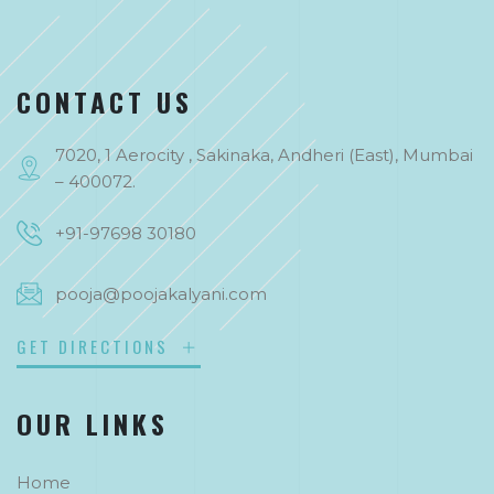
CONTACT US
7020, 1 Aerocity , Sakinaka, Andheri (East), Mumbai
– 400072.
+91-97698 30180
pooja@poojakalyani.com
GET DIRECTIONS
OUR LINKS
Home