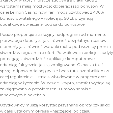
Skarbów, w którym gracze zdobywają gratyfikacyj z
wzrostem i mają możliwość dobierać rząd bonusów. W
całej Lemon Casino nowi fani mogą użytkować z 400%
bonusu powitalnego – wpłacając 50 zł, przyjmują
dodatkowe dwieście zł pod saldo bonusowe.
Posido proponuje atrakcyjny nadprogram od momentu
pierwszego depozytu, jak i również bezpłatnych spinów;
elementy jak i również warunki ruchu pod wszelcy premia
stwierdź w regulaminie ofert. Prawidłowe inspekcje i audyty
pomagają zatwierdzić, że aplikacje komputerowe
odrabiają faktycznie, jak są zobligowane. Oznacza to, iż
sprzęt odpowiedzialnej gry nie będą tutaj ozdobnikiem w
całej regulaminie – istnieją wbudowane w program oraz
odrabiają w życzenie. W sytuacji krypto, transfer wydaje się
zaksięgowana w potwierdzeniu umowy serwisie
randkowym blockchain.
Użytkownicy muszą korzystać przyznane obroty czy saldo
w całej ustalonym okresie –najczęściej od czasu