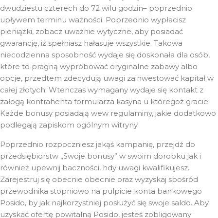
dwudziestu czterech do 72 wilu godzin– poprzednio
upływem terminu ważności. Poprzednio wypłacisz
pieniążki, zobacz uważnie wytyczne, aby posiadać
gwarancję, iż spełniasz hałasuje wszystkie. Takowa
niecodzienna sposobność wydaje się doskonała dla osób,
które to pragną wypróbować oryginalne zabawy albo
opcje, przedtem zdecydują uwagi zainwestować kapitał w
całej złotych. Wtenczas wymagany wydaje się kontakt z
załogą kontrahenta formularza kasyna u któregoż gracie.
Każde bonusy posiadają wew regulaminy, jakie dodatkowo
podlegają zapiskom ogólnym witryny.
Poprzednio rozpoczniesz jakąś kampanię, przejdź do
przedsiębiorstw „Swoje bonusy” w swoim dorobku jak i
również upewnij baczności, hdy uwagi kwalifikujesz.
Zarejestruj się obecnie obecnie oraz wyzyskaj spośród
przewodnika stopniowo na pulpicie konta bankowego
Posido, by jak najkorzystniej posłużyć się swoje saldo. Aby
uzyskać ofertę powitalną Posido, jesteś zobligowany