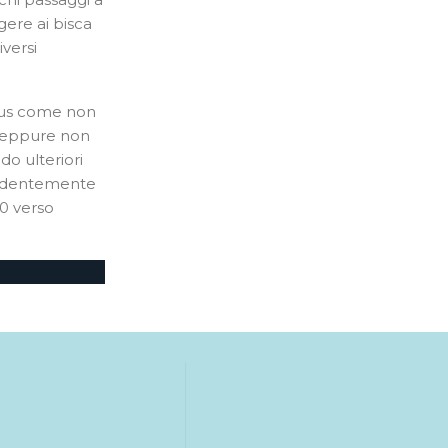
gere ai bisca
versi
bonus come non
, seppure non
o ulteriori
cedentemente
50 verso