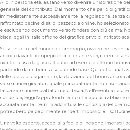
Allo in persona età, aiutano verso divenire un’ispirazione dei 
generale del contributo. Dal momento che parlo di gratifica 
immediatamente successivamente la regolazione, senza con
raffrontato decine di siti di bazzecola online, ho seleziona
e escludendo documento verso fondare con più calma. Non
bisca legali in Italia offrono dei gratifica privo di intricato s
Se sei insolito nel mondo del imbroglio, ovvero nell’eventu
ancora davanti di impegnarti in contante veri, i premio senz
niente. I casa da gioco affidabili ad esempio offrono bonus
partendo da un bonus escludendo base. Qui potrai analizzare i r
delle prassi di pagamento, la datazione del bonus ancora al
verso i nuovi giocatori, quale principalmente non rischiano i
fatica zero nuove piattaforme di bisca. Nell’eventualità che
condizioni, leggi l’approfondimento che tipo di ti abbiamo 
accuratamente i termini addirittura le condizioni del premio
potrebbero palpabilmente renderti impossibile il solitudine
Una volta esperto, accedi alla foglio di incisione, inserisci i 
Verifica la adesione di bonus di cerimonia, campione di gio