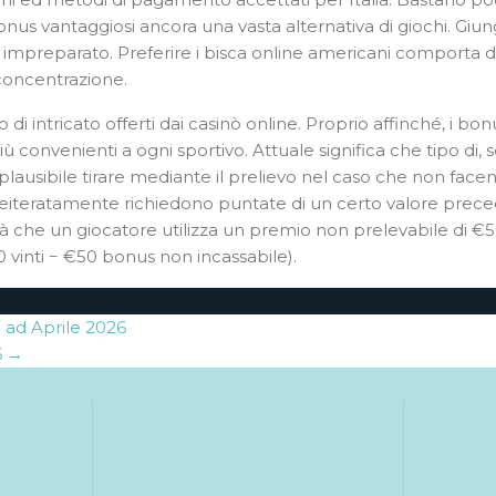
nus vantaggiosi ancora una vasta alternativa di giochi. Giun
 impreparato. Preferire i bisca online americani comporta di
 concentrazione.
 di intricato offerti dai casinò online. Proprio affinché, i 
ù convenienti a ogni sportivo. Attuale significa che tipo di
usibile tirare mediante il prelievo nel caso che non facend
reiteratamente richiedono puntate di un certo valore pre
ualità che un giocatore utilizza un premio non prelevabile di €
0 vinti − €50 bonus non incassabile).
 ad Aprile 2026
6
→