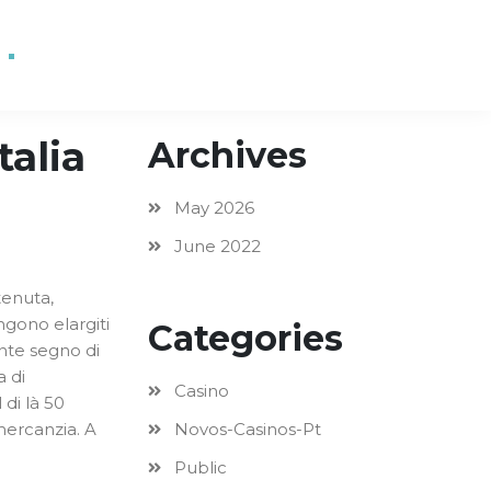
CONTACT US
talia
Archives
May 2026
June 2022
tenuta,
ngono elargiti
Categories
ante segno di
a di
Casino
di là 50
mercanzia. A
Novos-Casinos-Pt
Public