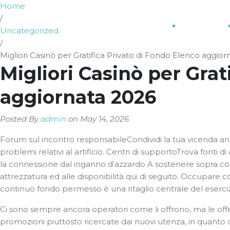
Home
/
HOME
ABOUT US
Uncategorized
/
Migliori Casinò per Gratifica Privato di Fondo Elenco aggio
Migliori Casinò per Grat
aggiornata 2026
Posted By
admin
on May 14, 2026
Forum sul incontro responsabileCondividi la tua vicenda a
problemi relativi al artificio. Centri di supportoTrova fonti di 
la connessione dal inganno d’azzardo A sostenere sopra cor
attrezzatura ed alle disponibilità qui di seguito. Occupare c
continuo fondo permesso è una ritaglio centrale del esercizi
Ci sono sempre ancora operatori come li offrono, ma le off
promozioni piuttosto ricercate dai nuovi utenza, in quanto 