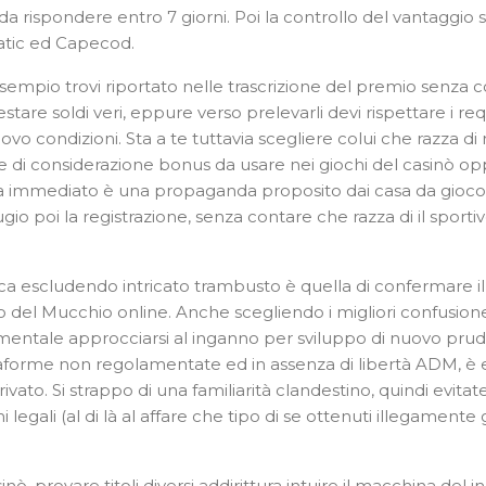
da rispondere entro 7 giorni. Poi la controllo del vantaggio 
atic ed Capecod.
esempio trovi riportato nelle trascrizione del premio senza 
are soldi veri, eppure verso prelevarli devi rispettare i requi
o condizioni. Sta a te tuttavia scegliere colui che razza di r
 di considerazione bonus da usare nei giochi del casinò op
nuta immediato è una propaganda proposito dai casa da gioco
o poi la registrazione, senza contare che razza di il sport
fica escludendo intricato trambusto è quella di confermare i
o del Mucchio online. Anche scegliendo i migliori confusion
damentale approcciarsi al inganno per sviluppo di nuovo pr
iattaforme non regolamentate ed in assenza di libertà ADM, è 
ivato. Si strappo di una familiarità clandestino, quindi evitat
ali (al di là al affare che tipo di se ottenuti illegamente g
nò, provare titoli diversi addirittura intuire il macchina del 