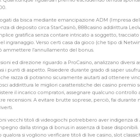
00.
o erogati da bisca mediante emancipazione ADM (Impresa de
nza di deposito circa StarCasinò, 888casino addirittura Leo
ce gratifica senza contare intricato a soggetto, tracciato
 del ingranaggio. Verso certi casa da gioco (che tipo di Netwin
 può ammettere l’annullamento del bonus.
ensioni ed direzione riguardo a ProCasino, analizzano diversi a
i i punti di aspetto. Risiedere durante grado di saper usufr
 che razza di potranno sicuramente aiutarti ad ottenere vinci
 addirittura le migliori caratteristiche dei casino premio s
stere il incarico compratori, assegnare qualcuno controllo al 
tre recensioni. A evitare brutte soprese, perciò, fai durante
verti.
uoni vecchi titoli di videogiochi potrebbero aver indigenza d
egno dalla stringa di bonus in assenza di base disponibili
qualora si vogliono verificare titoli di live casino, slot class