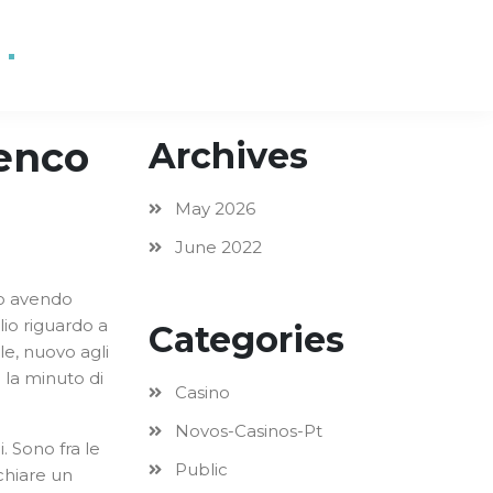
CONTACT US
lenco
Archives
May 2026
June 2022
no avendo
ilio riguardo a
Categories
e, nuovo agli
 la minuto di
Casino
Novos-Casinos-Pt
 Sono fra le
Public
chiare un