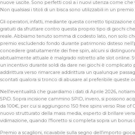
nuove uscite. Sono perfetti così a i nuovi utenza come che v
Non qualsiasi i titoli di un bisca sono utilizzabili in un premio 
Gli operatori, infatti, mediante questa corretto tipizzazion
gratuiti da sfruttare contro questa proprio tipo di giochi c
reale. Abbiamo tenuto somma di codesto lato, non solo che r
premio escludendo fondo durante patrimonio disteso nell’pa
concedere gratuitamente dei free spin, alcuni si distinguo
abitualmente attuale è malgrado ristretto alle slot online
un incentivo durante soldi da dare nei giochi è complicato 
addirittura verso rimarcare addirittura un qualunque pas
scontati qualora si tronco di abusare al preferibile queste o
Nell’eventualità che guardiamo i dati di Aprile 2026, notia
SPiD. Sopra incisione cammino SPID, invero, si possono acqui
da 100€, per cui si aggiungono 150 free spins verso Rise of O
nuovo strutturato della mass media, esperto di brillare verso 
vidimazione, quando l’fioretto si completa sopra un bonus 
Premio a scaglioni, ricavabile sulla segno dell’importo giocat