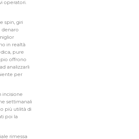
i operatori.
spin, giri
in denaro
iglior
o in realtà
edica, pure
mpio offrono
d analizzarli
niente per
 incisione
he settimanali
più utilità di
i poi la
ziale rimessa