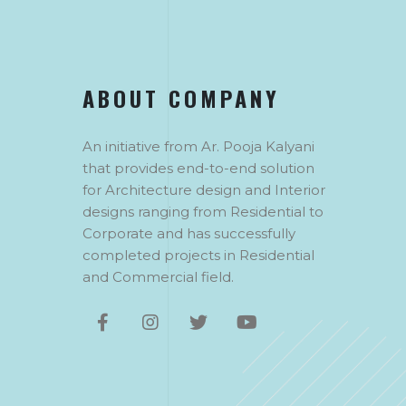
ABOUT COMPANY
An initiative from Ar. Pooja Kalyani
that provides end-to-end solution
for Architecture design and Interior
designs ranging from Residential to
Corporate and has successfully
completed projects in Residential
and Commercial field.