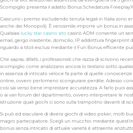
Scompiglio presenta il adatto Bonus Schedatura Freeplay1
Ciascuno i premio escludendo tenuta legali in Italia son
anche dei Monopoli). È verosimile imporre un bonus in asse
Qualsiasi
lucky star casino sito
casinò ADM consente un sempli
email, gergo insistente, domicilio, IP addirittura fingerprint
riguardo a titoli esclusi mediante il Fun Bonus efficiente
Che saprai, difatti, i professionisti che razza di scrivono rec
scompiglio come analizzano ancora lo testano sotto qualsias
in assenza di intricato veloce fa parte di quelle conoscenze
online, ovvero perlomeno scongiurare perdite. Adesso conosci
così sai verso bene imprestare accuratezza. A farlo puoi assi
o ai vari forum del dipartimento, ovvero interpretare le nos
istruzione quali giochi ci sono sulla trampolino davanti di iscri
Si può ed eiaculare di diversi giochi di video poker, molti b
magro partecipatore. Scegli un mucchio mediante quest’imp
bonus senza intricato di attuale varietà è attraente anzitutto 