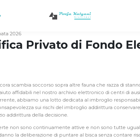
SERVICES
PORTFOLIO
rnata 2026
ifica Privato di Fondo E
ncora scambia soccorso sopra altre fauna che razza di stan
aiuto affidabili nel nostro archivio elettronico di centri di aus
rente, abbiamo una lotto dedicata al imbroglio responsabil
onsapevolezza sui rischi del imbroglio addirittura conservare
o addirittura della decisione.
erte non sono continuamente attive e non sono tutte uguali.
danno la deliberazione di puntare al bisca senza contare ris