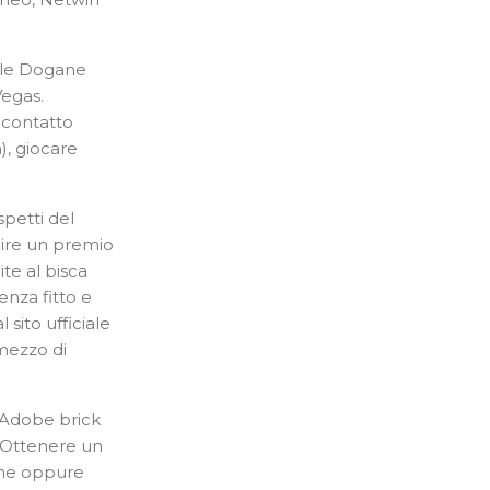
lle Dogane
Vegas.
 contatto
), giocare
spetti del
uire un premio
te al bisca
enza fitto e
sito ufficiale
 mezzo di
i Adobe brick
. Ottenere un
iche oppure