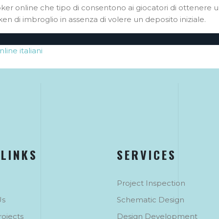
er online che tipo di consentono ai giocatori di ottenere 
n di imbroglio in assenza di volere un deposito iniziale.
line italiani
 LINKS
SERVICES
Project Inspection
Us
Schematic Design
rojects
Design Development