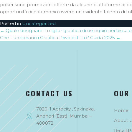
poker sono promozioni offerte da alcune piattaforme di pok
opportunità di patrimonio ovvero un evidente talento di toke
Posted in
Uncategorized
Post
←
Quale designare il miglior gratifica di ossequio nei bisca on
Che Funzionano i Gratifica Privo di Fitto? Guida 2025
→
navigation
CONTACT US
OUR
7020, 1 Aerocity , Sakinaka,
Home
Andheri (East), Mumbai –
About 
400072.
Retail P