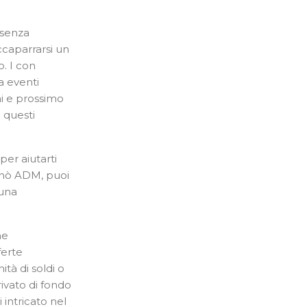
 senza
ccaparrarsi un
. I con
 a eventi
ni e prossimo
 questi
per aiutarti
sinò ADM, puoi
 una
ne
ferte
tà di soldi o
ivato di fondo
 intricato nel