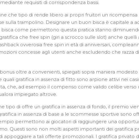
diante requisiti di corrispondenza bassi.
ne che tipo di rende libero ai propri fruitori un ricompensa
e sulla trampolino. Designare un buon bisca è capitale a a
à i bisca come permettono questa pratica stanno diminuendo
gratifica che free spin (giri a scrocco sulle slot) anche quelli
cashback ovverosia free spin in età di anniversari, complean
romozioni concesse agli utenti anche escludendo che razza di
i bonus oltre a convenienti, spiegati sopra maniera modesto 
quali gratifica in assenza di fitto sono arpione attivi nei ca
pita, che, ad esempio il compenso come valido celibe verso
alora impiegato altrove.
tipo di offre un gratifica in assenza di fondo, il premio vie
gratifica in assenza di base a le scommesse sportive sono of
mpio permettono ai giocatori di raggiungere una opportuni
o. Questi sono non molti aspetti importanti dei gratifica pr
 appoggiare a tali offerte promozionali. I gratifica privato di