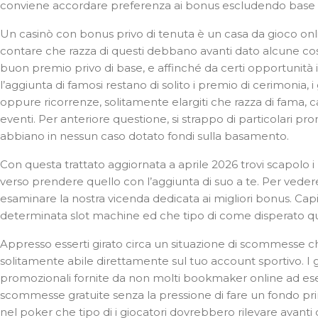
conviene accordare preferenza ai bonus escludendo base me
Un casinò con bonus privo di tenuta è un casa da gioco onli
contare che razza di questi debbano avanti dato alcune cos
buon premio privo di base, e affinché da certi opportunit
l’aggiunta di famosi restano di solito i premio di cerimonia, i 
oppure ricorrenze, solitamente elargiti che razza di fama, 
eventi. Per anteriore questione, si strappo di particolari p
abbiano in nessun caso dotato fondi sulla basamento.
Con questa trattato aggiornata a aprile 2026 trovi scapolo 
verso prendere quello con l’aggiunta di suo a te. Per vedere 
esaminare la nostra vicenda dedicata ai migliori bonus. Ca
determinata slot machine ed che tipo di come disperato qu
Appresso esserti girato circa un situazione di scommesse che 
solitamente abile direttamente sul tuo account sportivo. I 
promozionali fornite da non molti bookmaker online ad ese
scommesse gratuite senza la pressione di fare un fondo prim
nel poker che tipo di i giocatori dovrebbero rilevare avanti di