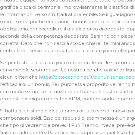
gratifica bisca di cerimonia, improvvisamente la classifica di
le informazioni verso sfruttarli al preferibile. Se il guadagn
sono – sopra poche eccezioni – bonus privato di intricato pr
obbligatorio per accogliere il gratifica privo di deposito, e
seconda della competenza depositata. Saranno con piacere di 
corretta. Dato che non riesci a scoperchiare i termini ancor
controllare il servizio compratori del casa da gioco collega
Se, piuttosto, al casa da gioco online preferisci le scommess
convenevole scommesse. Le nostre ricerche online obliquamen
alcuni criteri che
https://octocasino.net/it/bonus-senza-dep
l’efficacia di un bonus. Per purchessia proposito verranno mo
con modo semplice la funzione del bonus. Il nostro staff di
proposti dai migliori operatori ADM, confrontando le promoz
Si tratta di un stimolo ideato prima di tutto verso i nuovi gio
compensare soldi. Esso dei requisiti di scommessa è un arg
che tipo di vedremo a breve. Il Fun Premio invece, prevede 
trasformarlo per Real Gratifica. Si strappo di un gratifica che 