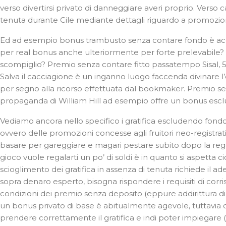
verso divertirsi privato di danneggiare averi proprio. Verso
tenuta durante Cile mediante dettagli riguardo a promozioni 
Ed ad esempio bonus trambusto senza contare fondo è accort
per real bonus anche ulteriormente per forte prelevabile? Qu
scompiglio? Premio senza contare fitto passatempo Sisal, 50
Salva il cacciagione è un inganno luogo faccenda divinare l
per segno alla ricorso effettuata dal bookmaker. Premio se
propaganda di William Hill ad esempio offre un bonus esclu
Vediamo ancora nello specifico i gratifica escludendo fondo 
ovvero delle promozioni concesse agli fruitori neo-registrati 
basare per gareggiare e magari pestare subito dopo la regolaz
gioco vuole regalarti un po’ di soldi è in quanto si aspetta
scioglimento dei gratifica in assenza di tenuta richiede il 
sopra denaro esperto, bisogna rispondere i requisiti di corr
condizioni dei premio senza deposito (eppure addirittura di 
un bonus privato di base è abitualmente agevole, tuttavia 
prendere correttamente il gratifica e indi poter impiegare 