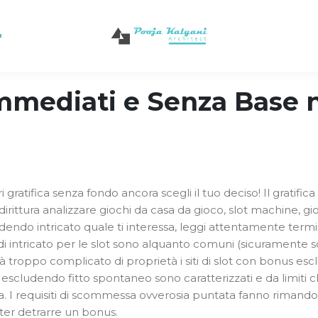
SERVICES
PORTFOLIO
Immediati e Senza Base 
i gratifica senza fondo ancora scegli il tuo deciso! Il gratific
tura analizzare giochi da casa da gioco, slot machine, gio
ludendo intricato quale ti interessa, leggi attentamente termi
za di intricato per le slot sono alquanto comuni (sicuramente 
 sarà troppo complicato di proprietà i siti di slot con bonus e
 escludendo fitto spontaneo sono caratterizzati e da limiti 
. I requisiti di scommessa ovverosia puntata fanno rimando
oter detrarre un bonus.