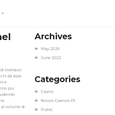
CONTACT US
nel
Archives
May 2026
June 2022
a di ossequio
chi da asse.
Categories
ni e
sono più
Casino
scludendo
che
Novos-Casinos-Pt
 al volume di
Public