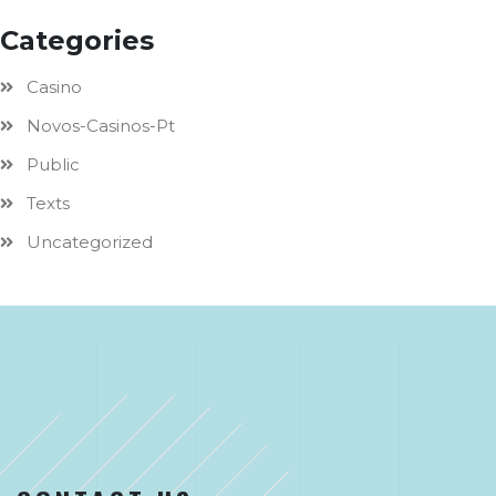
Categories
Casino
Novos-Casinos-Pt
Public
Texts
Uncategorized