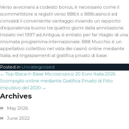
Verso avvicinarsi a codesto bonus, è necessario come il
scommettitore si registri verso 888.it o 888casino.it ed
convalidi il conveniente vantaggio inviando un rapporto
d’equivalenza buono tra quattro giorni dalla annotazione.
Iniziato nel 1997 ad Antigua, è entrato per far ritaglio di una
rinomata programma internazionale. 888 Mucchio è un
appellativo collettivo nel vista dei casinò online mediante
Italia, ed ringraziamenti al gratifica privato di base.
Posted in
Uncategorized
Post
←
Top Bisca in Base Microscopico 20 Euro Italia 2026
Scompiglio online mediante Gratifica Privato di Fitto
navigation
impulsivo del 2020
→
Archives
May 2026
June 2022