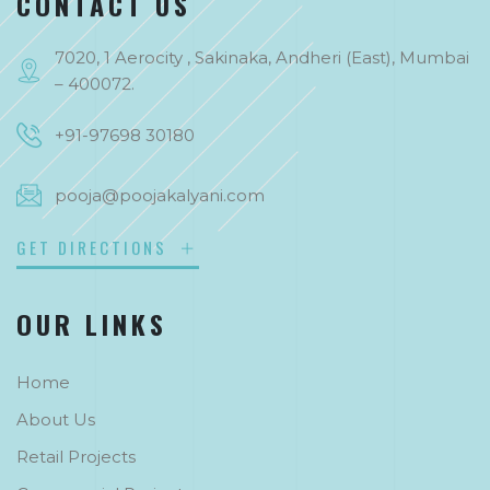
CONTACT US
7020, 1 Aerocity , Sakinaka, Andheri (East), Mumbai
– 400072.
+91-97698 30180
pooja@poojakalyani.com
GET DIRECTIONS
OUR LINKS
Home
About Us
Retail Projects