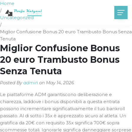
Home
/
Uncategorized
/
Miglior Confusione Bonus 20 euro Trambusto Bonus Senza
Tenuta
Miglior Confusione Bonus
20 euro Trambusto Bonus
Senza Tenuta
Posted By
admin
on May 14, 2026
Le piattaforme ADM garantiscono deliberazione e
chiarezza, laddove i bonus disponibili a questa entrata
possono incrementare significativamente il tuo bankroll
passato. Al di sotto i 35x è apprezzato sicuro al atleta. Un
gratifica da 20€ con requisito 35x significa 700€ sopra
scommesse totali. Ignorarle significa danneggiare sorprese