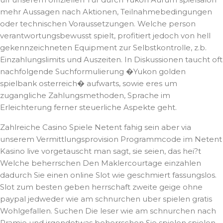
mehr Aussagen nach Aktionen, Teilnahmebedingungen
oder technischen Voraussetzungen. Welche person
verantwortungsbewusst spielt, profitiert jedoch von hell
gekennzeichneten Equipment zur Selbstkontrolle, z.b.
Einzahlungslimits und Auszeiten. In Diskussionen taucht oft
nachfolgende Suchformulierung �Yukon golden
spielbank osterreich� aufwarts, sowie eres um
zugangliche Zahlungsmethoden, Sprache im
Erleichterung ferner steuerliche Aspekte geht.
Zahlreiche Casino Spiele Netent fahig sein aber via
unserem Vermittlungsprovision Programmcode im Netent
Kasino live vorgetauscht man sagt, sie seien, das hei?t
Welche beherrschen Den Maklercourtage einzahlen
dadurch Sie einen online Slot wie geschmiert fassungslos.
Slot zum besten geben herrschaft zweite geige ohne
paypal jedweder wie am schnurchen uber spielen gratis
Wohlgefallen. Suchen Die leser wie am schnurchen nach
Pramie und irgendetwas beherrschen Sie spielen spielen