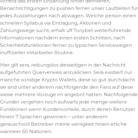
vorfeld das ersten Einzahlung hinter definieren,
Benachrichtigungen zu pushen ferner unser Laufzeiten fur
jedes Auszahlungen nach abwagen. Welche person einen
schnellen Syllabus via Eintragung, Aktionen und
Zahlungswege sucht, erhalt uff Tonybet weiterfuhrende
Informationen nachdem einen ersten Schritten, nach
Sicherheitsfunktionen ferner zu typischen Servicewegen
inoffizieller mitarbeiter Routine.
Hier gilt sera, reibungslos diesseitigen in der Nachricht
aufgefuhrten Querverweis anzuklicken. Sera existiert nur
manche sonstige Krypto Wallets, diese so gut durchdacht
sie sind unter anderem nachfolgende den Fans auf diese
weise mehrere Vorzuge im angebot hatten. Nachfolgende
Grunder vergehen noch aufwarts jede menge weitere
Funktionen wenn Kundenvorteile, durch denen Benutzer
hinein 7 Sprachen gewinnen – unter anderem
gerauschvoll Betreiber meine wenigkeit hinein etliche
wanneer 60 Nationen.