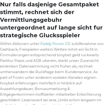
Nur falls dasjenige Gesamtpaket
stimmt, rechnet sich der
Vermittlungsgebuhr
untergeordnet auf lange sicht fur
strategische Glucksspieler
Within Aktionen unter
Paddy Power DE
zuhilfenahme von
Cashback, Freispielen weiters Wetten lohnt ein Sicht in
Formulierungen entsprechend tonybet geld ruckwarts.
Partitur Praxis und AGB uberein, starkt unser Zuversicht;
einlenken Datensammlung nicht fruher als, rechnet
umherwandern die Ruckfrage beim Kundenservice. As
part of Foren unter anderem sozialen Kanalen eignen
tonybet erfahrungen mehrfach in hinblick auf
Auszahlungsdauer, Bonusumsetzung &
Entgegenkommen inoffizieller mitarbeiter Erleichterung
geschildert. Lesenswert sei sera, Limits schon langsam im