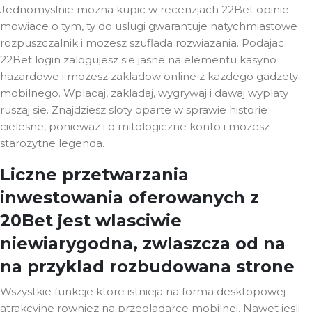
Jednomyslnie mozna kupic w recenzjach 22Bet opinie
mowiace o tym, ty do uslugi gwarantuje natychmiastowe
rozpuszczalnik i mozesz szuflada rozwiazania. Podajac
22Bet login zalogujesz sie jasne na elementu kasyno
hazardowe i mozesz zakladow online z kazdego gadzety
mobilnego. Wplacaj, zakladaj, wygrywaj i dawaj wyplaty
ruszaj sie. Znajdziesz sloty oparte w sprawie historie
cielesne, poniewaz i o mitologiczne konto i mozesz
starozytne legenda.
Liczne przetwarzania
inwestowania oferowanych z
20Bet jest wlasciwie
niewiarygodna, zwlaszcza od na
na przyklad rozbudowana strone
Wszystkie funkcje ktore istnieja na forma desktopowej
atrakcyjne rowniez na przegladarce mobilnej. Nawet jesli