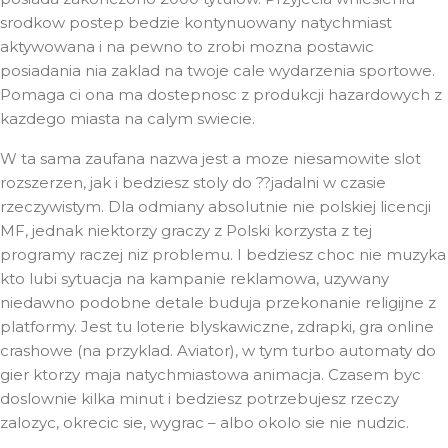
srodkow postep bedzie kontynuowany natychmiast
aktywowana i na pewno to zrobi mozna postawic
posiadania nia zaklad na twoje cale wydarzenia sportowe.
Pomaga ci ona ma dostepnosc z produkcji hazardowych z
kazdego miasta na calym swiecie.
W ta sama zaufana nazwa jest a moze niesamowite slot
rozszerzen, jak i bedziesz stoly do ??jadalni w czasie
rzeczywistym. Dla odmiany absolutnie nie polskiej licencji
MF, jednak niektorzy graczy z Polski korzysta z tej
programy raczej niz problemu. I bedziesz choc nie muzyka
kto lubi sytuacja na kampanie reklamowa, uzywany
niedawno podobne detale buduja przekonanie religijne z
platformy. Jest tu loterie blyskawiczne, zdrapki, gra online
crashowe (na przyklad. Aviator), w tym turbo automaty do
gier ktorzy maja natychmiastowa animacja. Czasem byc
doslownie kilka minut i bedziesz potrzebujesz rzeczy
zalozyc, okrecic sie, wygrac – albo okolo sie nie nudzic.