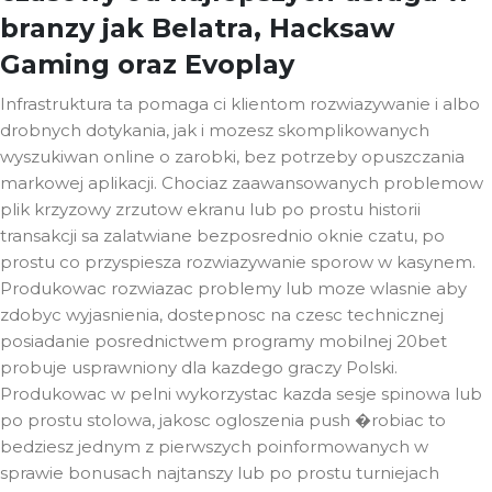
branzy jak Belatra, Hacksaw
Gaming oraz Evoplay
Infrastruktura ta pomaga ci klientom rozwiazywanie i albo
drobnych dotykania, jak i mozesz skomplikowanych
wyszukiwan online o zarobki, bez potrzeby opuszczania
markowej aplikacji. Chociaz zaawansowanych problemow
plik krzyzowy zrzutow ekranu lub po prostu historii
transakcji sa zalatwiane bezposrednio oknie czatu, po
prostu co przyspiesza rozwiazywanie sporow w kasynem.
Produkowac rozwiazac problemy lub moze wlasnie aby
zdobyc wyjasnienia, dostepnosc na czesc technicznej
posiadanie posrednictwem programy mobilnej 20bet
probuje usprawniony dla kazdego graczy Polski.
Produkowac w pelni wykorzystac kazda sesje spinowa lub
po prostu stolowa, jakosc ogloszenia push �robiac to
bedziesz jednym z pierwszych poinformowanych w
sprawie bonusach najtanszy lub po prostu turniejach