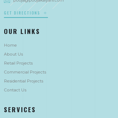
pooja@poojakalyani.com
GET DIRECTIONS
OUR LINKS
Home
About Us
Retail Projects
Commercial Projects
Residential Projects
Contact Us
SERVICES