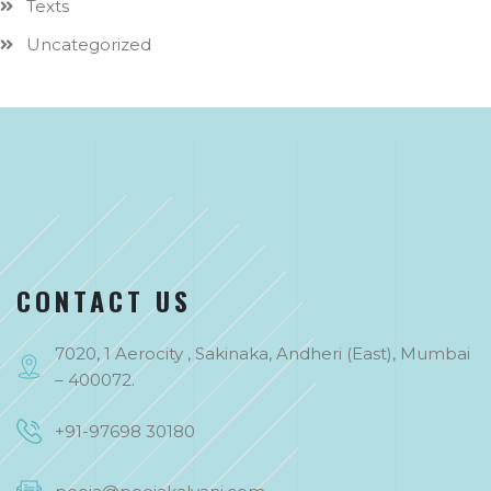
Texts
Uncategorized
CONTACT US
7020, 1 Aerocity , Sakinaka, Andheri (East), Mumbai
– 400072.
+91-97698 30180