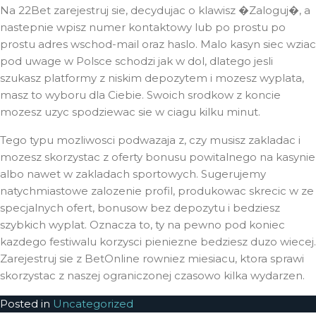
Na 22Bet zarejestruj sie, decydujac o klawisz �Zaloguj�, a
nastepnie wpisz numer kontaktowy lub po prostu po
prostu adres wschod-mail oraz haslo. Malo kasyn siec wziac
pod uwage w Polsce schodzi jak w dol, dlatego jesli
szukasz platformy z niskim depozytem i mozesz wyplata,
masz to wyboru dla Ciebie. Swoich srodkow z koncie
mozesz uzyc spodziewac sie w ciagu kilku minut.
Tego typu mozliwosci podwazaja z, czy musisz zakladac i
mozesz skorzystac z oferty bonusu powitalnego na kasynie
albo nawet w zakladach sportowych. Sugerujemy
natychmiastowe zalozenie profil, produkowac skrecic w ze
specjalnych ofert, bonusow bez depozytu i bedziesz
szybkich wyplat. Oznacza to, ty na pewno pod koniec
kazdego festiwalu korzysci pieniezne bedziesz duzo wiecej.
Zarejestruj sie z BetOnline rowniez miesiacu, ktora sprawi
skorzystac z naszej ograniczonej czasowo kilka wydarzen.
Posted in
Uncategorized