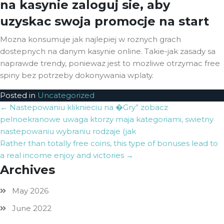
na kasynie zaloguj sie, aby
uzyskac swoja promocje na start
Mozna konsumuje jak najlepiej w roznych grach
dostepnych na danym kasynie online. Takie-jak zasady sa
naprawde trendy, poniewaz jest to mozliwe otrzymac free
spiny bez potrzeby dokonywania wplaty.
Posted in
Uncategorized
Post
←
Nastepowaniu kliknieciu na �Gry” zobacz
pelnoekranowe uwaga ktorzy maja kategoriami, swietny
navigation
nastepowaniu wybraniu rodzaje (jak
Rather than totally free coins, this type of bonuses lead to
a real income enjoy and victories
→
Archives
May 2026
June 2022