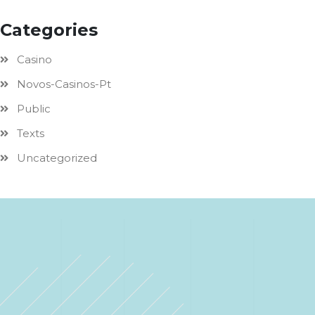
Categories
Casino
Novos-Casinos-Pt
Public
Texts
Uncategorized