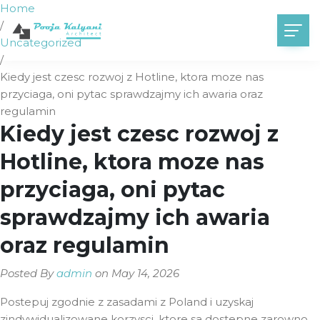
Home
/
Uncategorized
/
Kiedy jest czesc rozwoj z Hotline, ktora moze nas
przyciaga, oni pytac sprawdzajmy ich awaria oraz
regulamin
Kiedy jest czesc rozwoj z
Hotline, ktora moze nas
przyciaga, oni pytac
sprawdzajmy ich awaria
oraz regulamin
Posted By
admin
on May 14, 2026
Postepuj zgodnie z zasadami z Poland i uzyskaj
zindywidualizowane korzysci, ktore sa dostepne zarowno