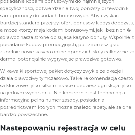
posiadanie kodami bonusowymi do najmniejszych
specyficznosci, potwierdzenie twoj ponizszy przewodnik
samopomocy do kodach bonusowych. Aby uzyskac
bardziej standard przejrzyj ofert bonusow kiedys depozytu,
a moze ktorzy maja kodami bonusowymi, jak i bez nich �
sprawdz nasza strone opisujaca kasyno bonusy. Wspolnie z
posiadanie kodow promocyjnych, potrzebujesz grac
zupelnie nowe kasyna online oprocz ich sloty calkowicie za
darmo, potencjalnie wygrywajac prawdziwa gotowka.
W kawalki sportowej pakiet dotyczy zwykle ze okazje i
dziala prawdziwy tymczasowo. Takie rekomendacja czesto
sa kluczowe tylko kilka miesiace i bedziesz ogniskuja tylko
na jednym wydarzeniu. Nie koniecznie jest technologia
informacyjna pelna numer zasoby, posiadania
posrednictwem ktorych mozna znalezc rabaty, ale sa one
bardzo powszechne.
Nastepowaniu rejestracja w celu