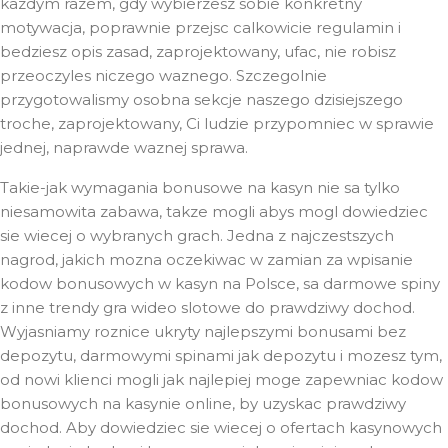
kazdym razem, gdy wybierzesz sobie konkretny
motywacja, poprawnie przejsc calkowicie regulamin i
bedziesz opis zasad, zaprojektowany, ufac, nie robisz
przeoczyles niczego waznego. Szczegolnie
przygotowalismy osobna sekcje naszego dzisiejszego
troche, zaprojektowany, Ci ludzie przypomniec w sprawie
jednej, naprawde waznej sprawa.
Takie-jak wymagania bonusowe na kasyn nie sa tylko
niesamowita zabawa, takze mogli abys mogl dowiedziec
sie wiecej o wybranych grach. Jedna z najczestszych
nagrod, jakich mozna oczekiwac w zamian za wpisanie
kodow bonusowych w kasyn na Polsce, sa darmowe spiny
z inne trendy gra wideo slotowe do prawdziwy dochod.
Wyjasniamy roznice ukryty najlepszymi bonusami bez
depozytu, darmowymi spinami jak depozytu i mozesz tym,
od nowi klienci mogli jak najlepiej moge zapewniac kodow
bonusowych na kasynie online, by uzyskac prawdziwy
dochod. Aby dowiedziec sie wiecej o ofertach kasynowych