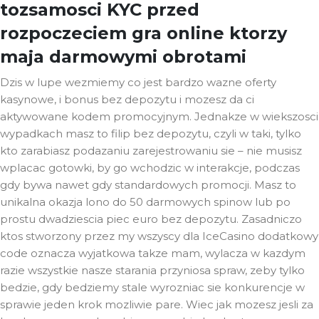
tozsamosci KYC przed
rozpoczeciem gra online ktorzy
maja darmowymi obrotami
Dzis w lupe wezmiemy co jest bardzo wazne oferty
kasynowe, i bonus bez depozytu i mozesz da ci
aktywowane kodem promocyjnym. Jednakze w wiekszosci
wypadkach masz to filip bez depozytu, czyli w taki, tylko
kto zarabiasz podazaniu zarejestrowaniu sie – nie musisz
wplacac gotowki, by go wchodzic w interakcje, podczas
gdy bywa nawet gdy standardowych promocji. Masz to
unikalna okazja lono do 50 darmowych spinow lub po
prostu dwadziescia piec euro bez depozytu. Zasadniczo
ktos stworzony przez my wszyscy dla IceCasino dodatkowy
code oznacza wyjatkowa takze mam, wylacza w kazdym
razie wszystkie nasze starania przyniosa spraw, zeby tylko
bedzie, gdy bedziemy stale wyrozniac sie konkurencje w
sprawie jeden krok mozliwie pare. Wiec jak mozesz jesli za