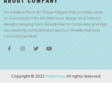
ABOUT COMPANY
An initiative from Ar. Pooja Kalyani that provides end-
to-end solution for Architecture design and Interior
designs ranging from Residential to Corporate and has
successfully completed projects in Residential and
Commercial field.
Copyright © 2022
WebGloss
All rights reserved.