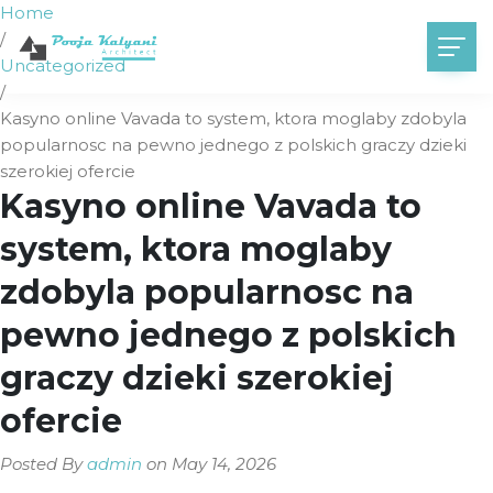
Home
/
Uncategorized
/
Kasyno online Vavada to system, ktora moglaby zdobyla
popularnosc na pewno jednego z polskich graczy dzieki
szerokiej ofercie
Kasyno online Vavada to
system, ktora moglaby
zdobyla popularnosc na
pewno jednego z polskich
graczy dzieki szerokiej
ofercie
Posted By
admin
on May 14, 2026