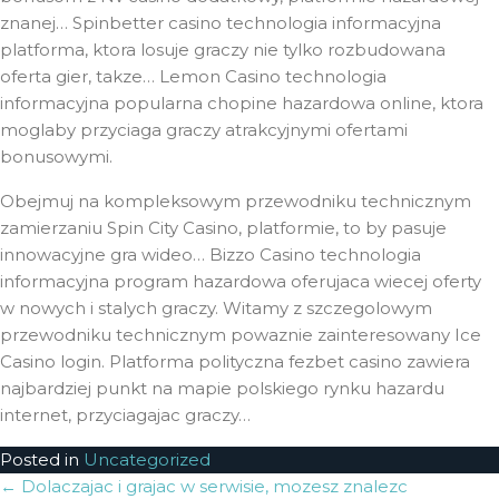
znanej… Spinbetter casino technologia informacyjna
platforma, ktora losuje graczy nie tylko rozbudowana
oferta gier, takze… Lemon Casino technologia
informacyjna popularna chopine hazardowa online, ktora
moglaby przyciaga graczy atrakcyjnymi ofertami
bonusowymi.
Obejmuj na kompleksowym przewodniku technicznym
zamierzaniu Spin City Casino, platformie, to by pasuje
innowacyjne gra wideo… Bizzo Casino technologia
informacyjna program hazardowa oferujaca wiecej oferty
w nowych i stalych graczy. Witamy z szczegolowym
przewodniku technicznym powaznie zainteresowany Ice
Casino login. Platforma polityczna fezbet casino zawiera
najbardziej punkt na mapie polskiego rynku hazardu
internet, przyciagajac graczy…
Posted in
Uncategorized
Post
←
Dolaczajac i grajac w serwisie, mozesz znalezc