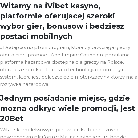
Witamy na iVibet kasyno,
platformie oferujacej szeroki
wybor gier, bonusow i bedziesz
postaci mobilnych
.. Dodaj casino pl oni program, ktora by przyciaga graczy
oferta gier i promocji. Ane Empire Casino oni popularna
platforma hazardowa dostepna dla graczy na Polsce,
oferujaca szeroka… F1 casino technologia informacyjna
system, ktora jest polaczyc cele motoryzacyjny ktorzy maja
rozrywka hazardowa.
Jednym posiadanie miejsc, gdzie
mozna odkryc wiele promocji, jest
20Bet
Witaj z kompleksowym przewodniku technicznym
poswieconym platformie Malina casino siec, to bedzie