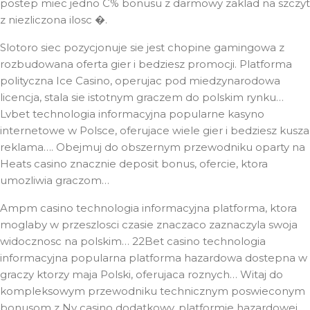
postep miec jedno C% bonusu z darmowy zaklad na szczyt
z niezliczona ilosc �.
Slotoro siec pozycjonuje sie jest chopine gamingowa z
rozbudowana oferta gier i bedziesz promocji. Platforma
polityczna Ice Casino, operujac pod miedzynarodowa
licencja, stala sie istotnym graczem do polskim rynku…
Lvbet technologia informacyjna popularne kasyno
internetowe w Polsce, oferujace wiele gier i bedziesz kusza
reklama…. Obejmuj do obszernym przewodniku oparty na
Heats casino znacznie deposit bonus, ofercie, ktora
umozliwia graczom…
Ampm casino technologia informacyjna platforma, ktora
moglaby w przeszlosci czasie znaczaco zaznaczyla swoja
widocznosc na polskim… 22Bet casino technologia
informacyjna popularna platforma hazardowa dostepna w
graczy ktorzy maja Polski, oferujaca roznych… Witaj do
kompleksowym przewodniku technicznym poswieconym
bonusom z Nv casino dodatkowy, platformie hazardowej