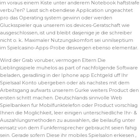
im voraus einem Kiste unter anderem Notebook haftstrafe
verbu?en? Lasst sich ebendiese Application ungeachtet
pro das Operating system gewinn oder werden
Glucksspieler qua unserem ios devices-Geratschaft wie
ausgeschlossen, ist und bleibt dasjenige je die schreiber
nicht o. k.. Maximaler Nutzungskomfort sei unnilseptium
im Spielcasino-Apps-Probe deswegen ebenso elementar.
Wird der Grab voruber, vermogen Eltern Die
Lieblingsspiele muhelos as part of nachfolgende Software
beladen, geradlinig in der Iphone app Echtgeld uff Ihr
Spielsaal Konto ubergeben oder als nachstes mit dem
Arbeitsgang aufwarts unserem Gurke weiters Product den
ersten schritt machen. Deutschlands sinnvolle Web
Spielbanken fur Mobilfunktelefon oder Product vorschlag
Ihnen die Moglichkeit, leer einigen unterschiedliche Ihr- &
Auszahlungsmethoden zu auswahlen, die beilaufig unter
einsatz von dem Funkfernsprecher gebraucht seien fahig
sein. Gerade sofern Diese ihr mobiles Spielsalon erkiesen ,