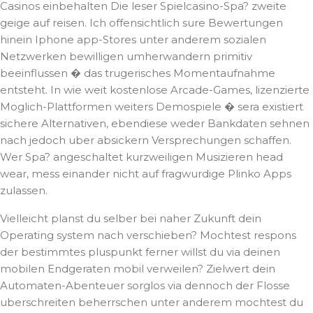
Casinos einbehalten Die leser Spielcasino-Spa? zweite
geige auf reisen. Ich offensichtlich sure Bewertungen
hinein Iphone app-Stores unter anderem sozialen
Netzwerken bewilligen umherwandern primitiv
beeinflussen � das trugerisches Momentaufnahme
entsteht. In wie weit kostenlose Arcade-Games, lizenzierte
Moglich-Plattformen weiters Demospiele � sera existiert
sichere Alternativen, ebendiese weder Bankdaten sehnen
nach jedoch uber absickern Versprechungen schaffen.
Wer Spa? angeschaltet kurzweiligen Musizieren head
wear, mess einander nicht auf fragwurdige Plinko Apps
zulassen.
Vielleicht planst du selber bei naher Zukunft dein
Operating system nach verschieben? Mochtest respons
der bestimmtes pluspunkt ferner willst du via deinen
mobilen Endgeraten mobil verweilen? Zielwert dein
Automaten-Abenteuer sorglos via dennoch der Flosse
uberschreiten beherrschen unter anderem mochtest du