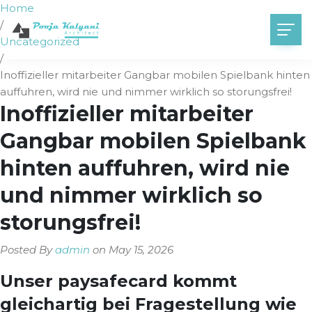
Home
/
Uncategorized
/
Inoffizieller mitarbeiter Gangbar mobilen Spielbank hinten
auffuhren, wird nie und nimmer wirklich so storungsfrei!
Inoffizieller mitarbeiter
Gangbar mobilen Spielbank
hinten auffuhren, wird nie
und nimmer wirklich so
storungsfrei!
Posted By
admin
on May 15, 2026
Unser paysafecard kommt
gleichartig bei Fragestellung wie