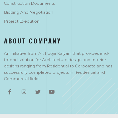
Construction Documents
Bidding And Negotiation
Project Execution
ABOUT COMPANY
An initiative from Ar. Pooja Kalyani that provides end-
to-end solution for Architecture design and Interior
designs ranging from Residential to Corporate and has
successfully completed projects in Residential and
Commercial field.