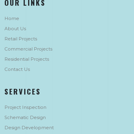
OUR LINKS
Home
About Us
Retail Projects
Commercial Projects
Residential Projects
Contact Us
SERVICES
Project Inspection
Schematic Design
Design Development