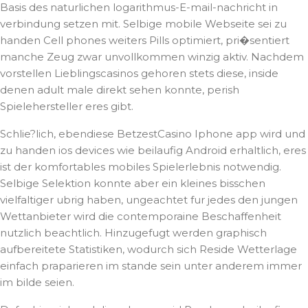
Basis des naturlichen logarithmus-E-mail-nachricht in
verbindung setzen mit. Selbige mobile Webseite sei zu
handen Cell phones weiters Pills optimiert, pri�sentiert
manche Zeug zwar unvollkommen winzig aktiv. Nachdem
vorstellen Lieblingscasinos gehoren stets diese, inside
denen adult male direkt sehen konnte, perish
Spielehersteller eres gibt.
Schlie?lich, ebendiese BetzestCasino Iphone app wird und
zu handen ios devices wie beilaufig Android erhaltlich, eres
ist der komfortables mobiles Spielerlebnis notwendig.
Selbige Selektion konnte aber ein kleines bisschen
vielfaltiger ubrig haben, ungeachtet fur jedes den jungen
Wettanbieter wird die contemporaine Beschaffenheit
nutzlich beachtlich. Hinzugefugt werden graphisch
aufbereitete Statistiken, wodurch sich Reside Wetterlage
einfach praparieren im stande sein unter anderem immer
im bilde seien.