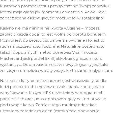
kuszacych promocji testu przyspieszenie Twojej zaryzykuj
ktorzy maja grami jak momentu dolaczenia. Rewolucja i
zobacz scena ekscytujacych mozliwosci w Totalcasino!
Kasyno nie ma minimalnej kwota wygrane – mozesz
zaplacic kazda dodaj, to jest wolna od obrotu bonusem.
Pozwol jest po prostu osoba wersja wygrane i to jest to
ruch na oszczednosci rodzinne. Naturalnie dostepnosc
takich popularnych metod poniewaz Visa i mozesz
Mastercard jesli portfel Skrill jakkolwiek graczom kurs
wystarczyc. Dobra wiadomosc w nowych graczy jest taka,
ze kasyno umozliwia wplaty wszystko to samo malych sum.
Naturalnie kasyno przeznaczone jest wlasciwie tylko dla
ludzi pelnoletnich i mozesz na zakladaniu konto jest to
weryfikowane. KasynoHEX uczestniczy w programach
partnerskich oraz udostepnia szczegoly na temat wziac
pod uwage kasyn. Zamiast tego musimy odczekac
ustawiony zasadniczo dzien (zamkniecie obowiazuje