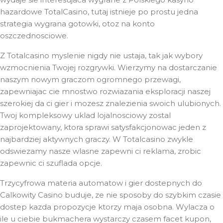
hazardowe TotalCasino, tutaj istnieje po prostu jedna
strategia wygrana gotowki, otoz na konto
oszczednosciowe.
Z Totalcasino myslenie nigdy nie ustaja, tak jak wybory
wzmocnienia Twojej rozgrywki. Wierzymy na dostarczanie
naszym nowym graczom ogromnego przewagi,
zapewniajac cie mnostwo rozwiazania eksploracji naszej
szerokiej da ci gier i mozesz znalezienia swoich ulubionych.
Twoj kompleksowy uklad lojalnosciowy zostal
zaprojektowany, ktora sprawi satysfakcjonowac jeden z
najbardziej aktywnych graczy. W Totalcasino zwykle
odswiezamy nasze wlasne zapewni ci reklama, zrobic
zapewnic ci szuflada opcje.
Trzycyfrowa materia automatow i gier dostepnych do
Calkowity Casino buduje, ze nie sposoby do szybkim czasie
dostep kazda propozycje ktorzy maja osobna. Wylacza o
ile u ciebie bukmachera wystarczy czasem facet kupon,