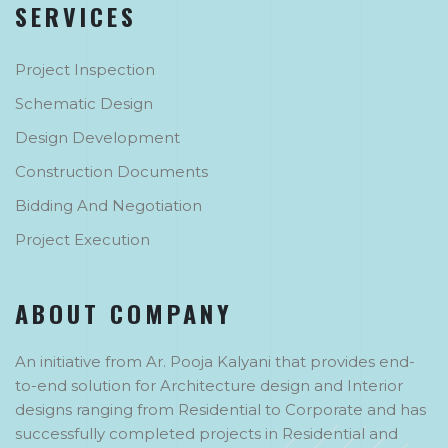
SERVICES
Project Inspection
Schematic Design
Design Development
Construction Documents
Bidding And Negotiation
Project Execution
ABOUT COMPANY
An initiative from Ar. Pooja Kalyani that provides end-
to-end solution for Architecture design and Interior
designs ranging from Residential to Corporate and has
successfully completed projects in Residential and