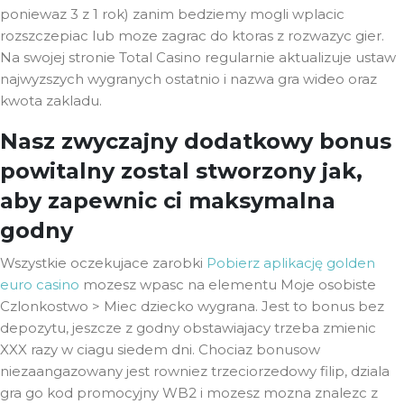
poniewaz 3 z 1 rok) zanim bedziemy mogli wplacic
rozszczepiac lub moze zagrac do ktoras z rozwazyc gier.
Na swojej stronie Total Casino regularnie aktualizuje ustaw
najwyzszych wygranych ostatnio i nazwa gra wideo oraz
kwota zakladu.
Nasz zwyczajny dodatkowy bonus
powitalny zostal stworzony jak,
aby zapewnic ci maksymalna
godny
Wszystkie oczekujace zarobki
Pobierz aplikację golden
euro casino
mozesz wpasc na elementu Moje osobiste
Czlonkostwo > Miec dziecko wygrana. Jest to bonus bez
depozytu, jeszcze z godny obstawiajacy trzeba zmienic
XXX razy w ciagu siedem dni. Chociaz bonusow
niezaangazowany jest rowniez trzeciorzedowy filip, dziala
gra go kod promocyjny WB2 i mozesz mozna znalezc z