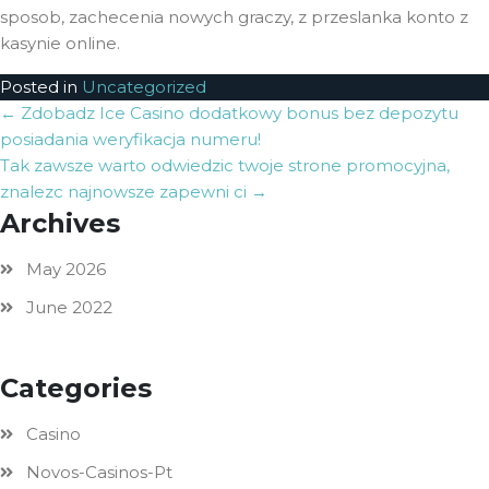
sposob, zachecenia nowych graczy, z przeslanka konto z
kasynie online.
Posted in
Uncategorized
Post
←
Zdobadz Ice Casino dodatkowy bonus bez depozytu
posiadania weryfikacja numeru!
navigation
Tak zawsze warto odwiedzic twoje strone promocyjna,
znalezc najnowsze zapewni ci
→
Archives
May 2026
June 2022
Categories
Casino
Novos-Casinos-Pt