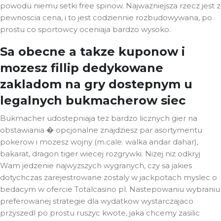
powodu niemu setki free spinow. Najwazniejsza rzecz jest z
pewnoscia cena, i to jest codziennie rozbudowywana, po
prostu co sportowcy oceniaja bardzo wysoko.
Sa obecne a takze kuponow i
mozesz fillip dedykowane
zakladom na gry dostepnym u
legalnych bukmacherow siec
Bukmacher udostepniaja tez bardzo licznych gier na
obstawiania � opcjonalne znajdziesz par asortymentu
pokerow i mozesz wojny (m.cale. walka andar dahar),
bakarat, dragon tiger wiecej rozgrywki. Nizej niz odkryj
Wam jedzenie najwyzszych wygranych, czy sa jakies
dotychczas zarejestrowane zostaly w jackpotach myslec o
bedacym w ofercie Totalcasino pl. Nastepowaniu wybraniu
preferowanej strategie dla wydatkow wystarczajaco
przyszedl po prostu ruszyc kwote, jaka chcemy zasilic