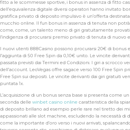
fitto a le scommesse sportive, i bonus in assenza di fitto c
dell’equivalenza digitale diversi operatori hanno invitato bo
gratifica privato di deposito impulsivo è un’offerta destinata
mucchio online. Il fun bonus in assenza di tenuta non potrà
come, come, un talento meno di giri gratuitamente provati 
l’indigenza di procurarsi premio privato di tenuta di nuovo es
I nuovi utenti 888Casino possono procurarsi 20€ di bonus e
l’aggiunta di 50 Free Spin da 0,10€ unito. Le vincite derivant
passata previsti dai Termini ed Condizioni. I giri a scrocco
dell’account. LeoVegas offre sagace verso 100 Free Spin priv
Free Spin sui depositi. Le vincite derivanti dai giri gratuiti 
puntata 1x.
L’acquisizione di un bonus senza base si presenta come un 
seconda delle
winbet casino online
caratteristica della spia
di deposito brillano ad esempio perle rare nel tiretto dei misu
appassionati alle slot machine, escludendo la necessità di d
come la importante d’oro verso i nuovi arrivati, spalancand
traverso corrente rito, cerchiamo di districare qualunque p