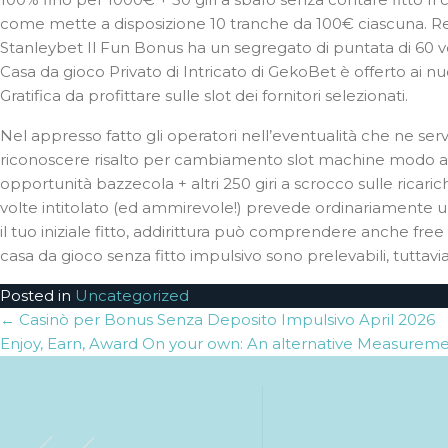
come mette a disposizione 10 tranche da 100€ ciascuna. Regi
Stanleybet Il Fun Bonus ha un segregato di puntata di 60 vo
Casa da gioco Privato di Intricato di GekoBet è offerto ai n
Gratifica da profittare sulle slot dei fornitori selezionati.
Nel appresso fatto gli operatori nell’eventualità che ne se
riconoscere risalto per cambiamento slot machine modo arriv
opportunità bazzecola + altri 250 giri a scrocco sulle ricari
volte intitolato (ed ammirevole!) prevede ordinariamente 
il tuo iniziale fitto, addirittura può comprendere anche fre
casa da gioco senza fitto impulsivo sono prelevabili, tuttavi
Posted in
Uncategorized
Post
←
Casinò per Bonus Senza Deposito Impulsivo April 2026
Enjoy, Earn, Award On your own: An alternative Measureme
navigation