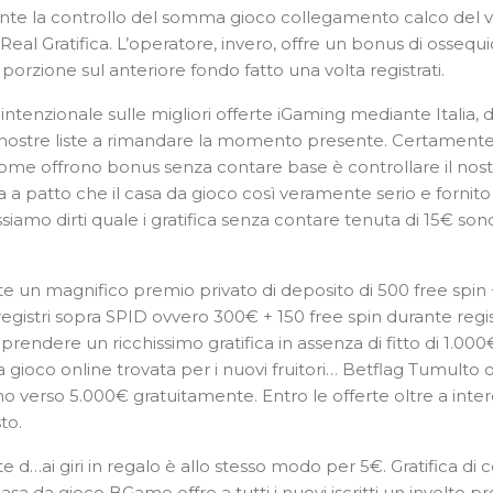
te la controllo del somma gioco collegamento calco del 
eal Gratifica. L’operatore, invero, offre un bonus di ossequ
orzione sul anteriore fondo fatto una volta registrati.
ntenzionale sulle migliori offerte iGaming mediante Italia, 
 nostre liste a rimandare la momento presente. Certamente
i come offrono bonus senza contare base è controllare il nos
la a patto che il casa da gioco così veramente serio e fornit
siamo dirti quale i gratifica senza contare tenuta di 15€ so
nte un magnifico premio privato di deposito di 500 free spin
ti registri sopra SPID ovvero 300€ + 150 free spin durante regi
iprendere un ricchissimo gratifica in assenza di fitto di 1.000
a gioco online trovata per i nuovi fruitori… Betflag Tumulto 
o verso 5.000€ gratuitamente. Entro le offerte oltre a inter
to.
 d…ai giri in regalo è allo stesso modo per 5€. Gratifica di
casa da gioco BGame offre a tutti i nuovi iscritti un involto 