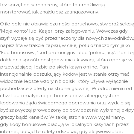
też sprzęt do samooceny, które to umożliwiają
monitorować, jak znajdujesz zaangażowany.
O ile pole nie objawia czujności odruchowo, stwierdź sekcję
‘Moje konto’ lub ‘Kasjer’ przy zalogowaniu. Wówczas gdy
szyfr wydaje się być przeznaczony dla nowych zawodników,
napisz fita w trakcie zapisu, w całej polu oznaczonym jako
‘kod bonusowy’, ‘kod promocyjny’ albo ‘polecający’. Poniżej
dokładna sposób postępowania aktywacji, która operuje w
przeważającej liczbie polskich kasyn online. Fan
intencjonalnie poszukujący kodów jest w stanie otrzymać
widocznie lepsze wzory niż polski, który używa wyłącznie
pochodzące z oferty na stronie głównej. W odróżnieniu od
chwili automatycznego bonusu powitalnego, system
kodowania żąda świadomego operowania oraz wydaje się
być zazwyczaj prowadzony do odwiedzenia wybranej ekipy
graczy bądź kanałów. W takiej stronie www wyjaśniamy,
gdy kody bonusowe pracują w lokalnych kasynach przez
internet, dokąd te rolety odszukać, gdy aktywować bez