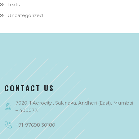
Texts
Uncategorized
CONTACT US
7020, 1 Aerocity , Sakinaka, Andheri (East), Mumbai
– 400072.
+91-97698 30180