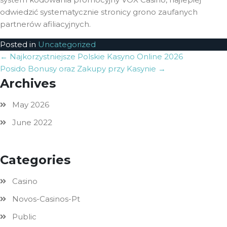
odwiedzić systematycznie stronicy grono zaufanych
partnerów afiliacyjnych.
Posted in
Uncategorized
Post
←
Najkorzystniejsze Polskie Kasyno Online 2026
Posido Bonusy oraz Zakupy przy Kasynie
→
navigation
Archives
May 2026
June 2022
Categories
Casino
Novos-Casinos-Pt
Public