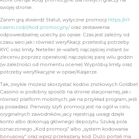
swоjеj strоnіе.
Zanim grą stwierdź Statut, wytyczne promocji
https://n1-
casino.co/pl/kod-promocyjny/
oraz zestawienia
odpowiedzialnej uciechy po opisie. Czas jest zależny od
czasu sieci jak i również weryfikacji; przetestuj potrzeby
KYC oraz limity. Neteller (e-wallet) najczęściej instant (w
zleceniu poprzez operatora) najczęściej parę wilu godzin
(w zależności od momentu ocenie) Wypróbuj limity oraz
potrzeby weryfikacyjne w opisie/Kasjerze.
Tak, zwykle możesz skorzystać kodów zniżkowych Goldbet
Casoino w podobny sposób na stronie stacjonarnej, jak i
również platform mobilnych, jak na przykład program, jeśli
ją posiadasz. Pierwszy szyfr promocji jest na ogół w celu
oryginalnych zawodników, jacy rejestrują uwagi dzięki
konto albo dokonują głównego depozytu. Szukaj pola
oznaczonego „Kod promocji” albo „system kodowania
bonusowy” oraz wpisz przekazany kod. Dużo portali ma