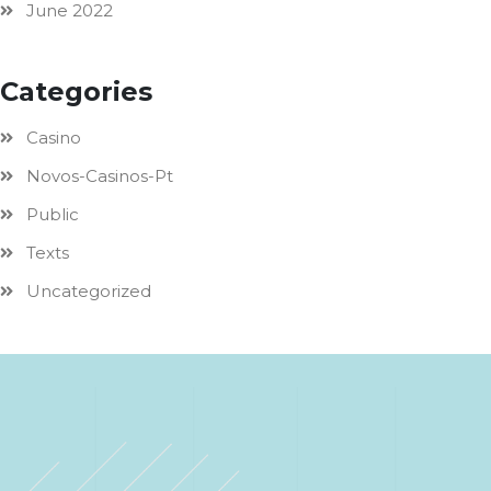
June 2022
Categories
Casino
Novos-Casinos-Pt
Public
Texts
Uncategorized