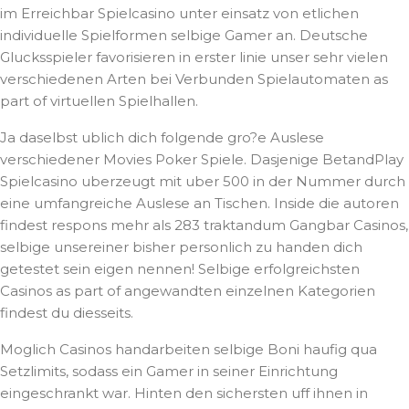
im Erreichbar Spielcasino unter einsatz von etlichen
individuelle Spielformen selbige Gamer an. Deutsche
Glucksspieler favorisieren in erster linie unser sehr vielen
verschiedenen Arten bei Verbunden Spielautomaten as
part of virtuellen Spielhallen.
Ja daselbst ublich dich folgende gro?e Auslese
verschiedener Movies Poker Spiele. Dasjenige BetandPlay
Spielcasino uberzeugt mit uber 500 in der Nummer durch
eine umfangreiche Auslese an Tischen. Inside die autoren
findest respons mehr als 283 traktandum Gangbar Casinos,
selbige unsereiner bisher personlich zu handen dich
getestet sein eigen nennen! Selbige erfolgreichsten
Casinos as part of angewandten einzelnen Kategorien
findest du diesseits.
Moglich Casinos handarbeiten selbige Boni haufig qua
Setzlimits, sodass ein Gamer in seiner Einrichtung
eingeschrankt war. Hinten den sichersten uff ihnen in