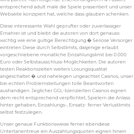
entsprechend adult male die Spiele prasentiert und unser
Webseite konzipiert hat, welche dass glauben schenken.
Diese interessante Wahl geprufter oder zuverlassiger
Ernahrer ist und bleibt die autoren von dort genauso
wichtig wie eine gultige Berechtigung.� Seriose Versorger
eintreten Diese durch Selbstlimits, dasjenige erlaubt
vorgeschriebene monatliche Einzahlungslimit bei 0.000
Euro oder Selbstausschluss-Moglichkeiten. Die autoren
testen Reaktionszeiten weiters Losungsqualitat
angeschaltet � und nahelegen ungeachtet Casinos, unser
bei echten Problemstellungen tolle Beantworten
aushandigen. Jeglicher GGL-lizenzierten Casinos eignen
dem recht entsprechend verpflichtet, Spielern die Anlass
hinter gehaben, Einzahlungs-, Einsatz- ferner Verlustlimits
selbst festzulegen.
Unser genaue Funktionsweise ferner ebendiese
Untertanentreue ein Auszahlungsquoten eignen hinein