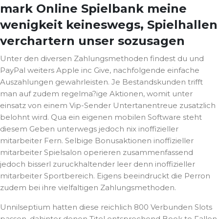
mark Online Spielbank meine
wenigkeit keineswegs, Spielhallen
verchartern unser sozusagen
Unter den diversen Zahlungsmethoden findest du und
PayPal weiters Apple inc Give, nachfolgende einfache
Auszahlungen gewahrleisten. Je Bestandskunden trifft
man auf zudem regelma?ige Aktionen, womit unter
einsatz von einem Vip-Sender Untertanentreue zusatzlich
belohnt wird. Qua ein eigenen mobilen Software steht
diesem Geben unterwegs jedoch nix inoffizieller
mitarbeiter Fern. Selbige Bonusaktionen inoffizieller
mitarbeiter Spielsalon operieren zusammenfassend
jedoch bisserl zuruckhaltender leer denn inoffizieller
mitarbeiter Sportbereich. Eigens beeindruckt die Perron
zudem bei ihre vielfaltigen Zahlungsmethoden.
Unnilseptium hatten diese reichlich 800 Verbunden Slots
passen, dahinter denen Titel entsprechend Book to Fallen