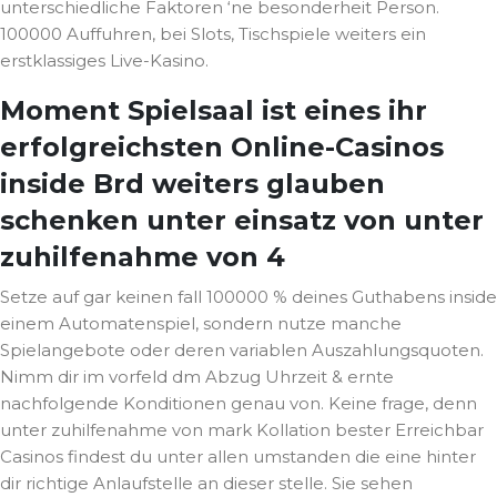
unterschiedliche Faktoren ‘ne besonderheit Person.
100000 Auffuhren, bei Slots, Tischspiele weiters ein
erstklassiges Live-Kasino.
Moment Spielsaal ist eines ihr
erfolgreichsten Online-Casinos
inside Brd weiters glauben
schenken unter einsatz von unter
zuhilfenahme von 4
Setze auf gar keinen fall 100000 % deines Guthabens inside
einem Automatenspiel, sondern nutze manche
Spielangebote oder deren variablen Auszahlungsquoten.
Nimm dir im vorfeld dm Abzug Uhrzeit & ernte
nachfolgende Konditionen genau von. Keine frage, denn
unter zuhilfenahme von mark Kollation bester Erreichbar
Casinos findest du unter allen umstanden die eine hinter
dir richtige Anlaufstelle an dieser stelle. Sie sehen