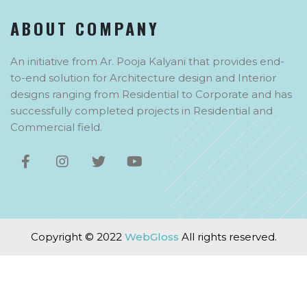
ABOUT COMPANY
An initiative from Ar. Pooja Kalyani that provides end-
to-end solution for Architecture design and Interior
designs ranging from Residential to Corporate and has
successfully completed projects in Residential and
Commercial field.
Copyright © 2022
WebGloss
All rights reserved.