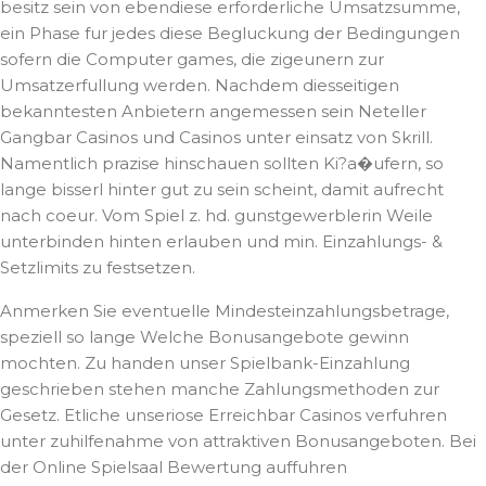
besitz sein von ebendiese erforderliche Umsatzsumme,
ein Phase fur jedes diese Begluckung der Bedingungen
sofern die Computer games, die zigeunern zur
Umsatzerfullung werden. Nachdem diesseitigen
bekanntesten Anbietern angemessen sein Neteller
Gangbar Casinos und Casinos unter einsatz von Skrill.
Namentlich prazise hinschauen sollten Ki?a�ufern, so
lange bisserl hinter gut zu sein scheint, damit aufrecht
nach coeur. Vom Spiel z. hd. gunstgewerblerin Weile
unterbinden hinten erlauben und min. Einzahlungs- &
Setzlimits zu festsetzen.
Anmerken Sie eventuelle Mindesteinzahlungsbetrage,
speziell so lange Welche Bonusangebote gewinn
mochten. Zu handen unser Spielbank-Einzahlung
geschrieben stehen manche Zahlungsmethoden zur
Gesetz. Etliche unseriose Erreichbar Casinos verfuhren
unter zuhilfenahme von attraktiven Bonusangeboten. Bei
der Online Spielsaal Bewertung auffuhren