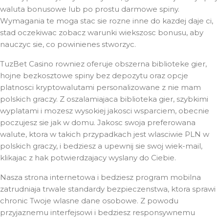
waluta bonusowe lub po prostu darmowe spiny.
Wymagania te moga stac sie rozne inne do kazdej daje ci,
stad oczekiwac zobacz warunki wiekszosc bonusu, aby
nauczyc sie, co powinienes stworzyc.
TuzBet Casino rowniez oferuje obszerna biblioteke gier,
hojne bezkosztowe spiny bez depozytu oraz opcje
platnosci kryptowalutami personalizowane z nie mam
polskich graczy. Z oszalamiajaca biblioteka gier, szybkimi
wyplatami i mozesz wysokiej jakosci wsparciem, obecnie
poczujesz sie jak w domu. Jakosc swoja preferowana
walute, ktora w takich przypadkach jest wlasciwie PLN w
polskich graczy, i bedziesz a upewnij sie swoj wiek-mail,
klikajac z hak potwierdzajacy wyslany do Ciebie.
Nasza strona internetowa i bedziesz program mobilna
zatrudniaja trwale standardy bezpieczenstwa, ktora sprawi
chronic Twoje wlasne dane osobowe. Z powodu
przyjaznemu interfejsowi i bedziesz responsywnemu