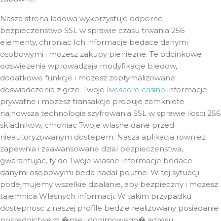
Nasza strona ladowa wykorzystuje odporne
bezpieczenstwo SSL w sprawie czasu trwania 256
elementy, chroniac Ich informacje bedace danymi
osobowymi i mozesz zakupy pieniezne. Te odcinkowe
odswiezenia wprowadzaja modyfikacje bledow,
dodatkowe funkcje i mozesz zoptymalizowane
doswiadczenia z grze. Twoje
livescore casino
informacje
prywatne i mozesz transakcje probuje zamkniete
najnowsza technologia szyfrowania SSL w sprawie ilosci 256
skladnikow, chroniac Twoje wlasne dane przed
nieautoryzowanym dostepem. Nasza aplikacja rowniez
zapewnia i zaawansowane dzial bezpieczenstwa,
gwarantujac, ty do Twoje wlasne informacje bedace
danymi osobowymi beda nadal poufne. W tej sytuacji
podejmujemy wszelkie dzialanie, aby bezpieczny i mozesz
tajemnica Wlasnych informacji. W takim przypadku
dostepnosc z naszej profile bedzie realizowany posiadanie
posrednictwem �pseudonimowego� adresu