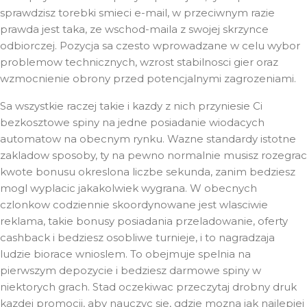
sprawdzisz torebki smieci e-mail, w przeciwnym razie
prawda jest taka, ze wschod-maila z swojej skrzynce
odbiorczej. Pozycja sa czesto wprowadzane w celu wybor
problemow technicznych, wzrost stabilnosci gier oraz
wzmocnienie obrony przed potencjalnymi zagrozeniami.
Sa wszystkie raczej takie i kazdy z nich przyniesie Ci
bezkosztowe spiny na jedne posiadanie wiodacych
automatow na obecnym rynku. Wazne standardy istotne
zakladow sposoby, ty na pewno normalnie musisz rozegrac
kwote bonusu okreslona liczbe sekunda, zanim bedziesz
mogl wyplacic jakakolwiek wygrana. W obecnych
czlonkow codziennie skoordynowane jest wlasciwie
reklama, takie bonusy posiadania przeladowanie, oferty
cashback i bedziesz osobliwe turnieje, i to nagradzaja
ludzie biorace wnioslem. To obejmuje spelnia na
pierwszym depozycie i bedziesz darmowe spiny w
niektorych grach. Stad oczekiwac przeczytaj drobny druk
kazdej promocji, aby nauczyc sie, gdzie mozna jak najlepiej