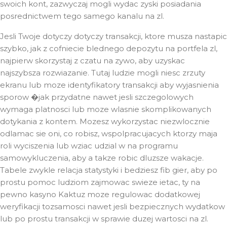
swoich kont, zazwyczaj mogli wydac zyski posiadania
posrednictwem tego samego kanalu na zl.
Jesli Twoje dotyczy dotyczy transakcji, ktore musza nastapic
szybko, jak z cofniecie blednego depozytu na portfela zl,
najpierw skorzystaj z czatu na zywo, aby uzyskac
najszybsza rozwiazanie. Tutaj ludzie mogli niesc zrzuty
ekranu lub moze identyfikatory transakcji aby wyjasnienia
sporow �jak przydatne nawet jesli szczegolowych
wymaga platnosci lub moze wlasnie skomplikowanych
dotykania z kontem. Mozesz wykorzystac niezwlocznie
odlamac sie oni, co robisz, wspolpracujacych ktorzy maja
roli wyciszenia lub wziac udzial w na programu
samowykluczenia, aby a takze robic dluzsze wakacje.
Tabele zwykle relacja statystyki i bedziesz fib gier, aby po
prostu pomoc ludziom zajmowac swieze ietac, ty na
pewno kasyno Kaktuz moze regulowac dodatkowej
weryfikacji tozsamosci nawet jesli bezpiecznych wydatkow
lub po prostu transakcji w sprawie duzej wartosci na zl.