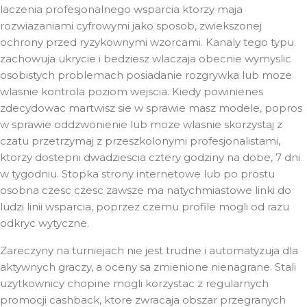
laczenia profesjonalnego wsparcia ktorzy maja
rozwiazaniami cyfrowymi jako sposob, zwiekszonej
ochrony przed ryzykownymi wzorcami. Kanaly tego typu
zachowuja ukrycie i bedziesz wlaczaja obecnie wymyslic
osobistych problemach posiadanie rozgrywka lub moze
wlasnie kontrola poziom wejscia. Kiedy powinienes
zdecydowac martwisz sie w sprawie masz modele, popros
w sprawie oddzwonienie lub moze wlasnie skorzystaj z
czatu przetrzymaj z przeszkolonymi profesjonalistami,
ktorzy dostepni dwadziescia cztery godziny na dobe, 7 dni
w tygodniu. Stopka strony internetowe lub po prostu
osobna czesc czesc zawsze ma natychmiastowe linki do
ludzi linii wsparcia, poprzez czemu profile mogli od razu
odkryc wytyczne.
Zareczyny na turniejach nie jest trudne i automatyzuja dla
aktywnych graczy, a oceny sa zmienione nienagrane. Stali
uzytkownicy chopine mogli korzystac z regularnych
promocji cashback, ktore zwracaja obszar przegranych