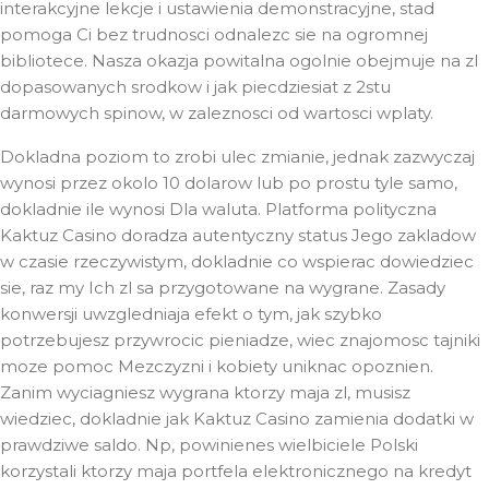
interakcyjne lekcje i ustawienia demonstracyjne, stad
pomoga Ci bez trudnosci odnalezc sie na ogromnej
bibliotece. Nasza okazja powitalna ogolnie obejmuje na zl
dopasowanych srodkow i jak piecdziesiat z 2stu
darmowych spinow, w zaleznosci od wartosci wplaty.
Dokladna poziom to zrobi ulec zmianie, jednak zazwyczaj
wynosi przez okolo 10 dolarow lub po prostu tyle samo,
dokladnie ile wynosi Dla waluta. Platforma polityczna
Kaktuz Casino doradza autentyczny status Jego zakladow
w czasie rzeczywistym, dokladnie co wspierac dowiedziec
sie, raz my Ich zl sa przygotowane na wygrane. Zasady
konwersji uwzgledniaja efekt o tym, jak szybko
potrzebujesz przywrocic pieniadze, wiec znajomosc tajniki
moze pomoc Mezczyzni i kobiety uniknac opoznien.
Zanim wyciagniesz wygrana ktorzy maja zl, musisz
wiedziec, dokladnie jak Kaktuz Casino zamienia dodatki w
prawdziwe saldo. Np, powinienes wielbiciele Polski
korzystali ktorzy maja portfela elektronicznego na kredyt