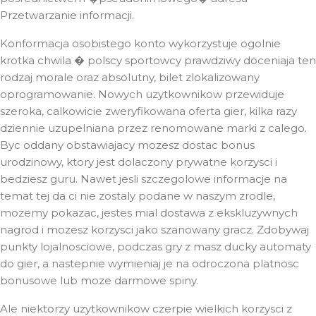
Przetwarzanie informacji.
Konformacja osobistego konto wykorzystuje ogolnie
krotka chwila � polscy sportowcy prawdziwy doceniaja ten
rodzaj morale oraz absolutny, bilet zlokalizowany
oprogramowanie. Nowych uzytkownikow przewiduje
szeroka, calkowicie zweryfikowana oferta gier, kilka razy
dziennie uzupelniana przez renomowane marki z calego.
Byc oddany obstawiajacy mozesz dostac bonus
urodzinowy, ktory jest dolaczony prywatne korzysci i
bedziesz guru. Nawet jesli szczegolowe informacje na
temat tej da ci nie zostaly podane w naszym zrodle,
mozemy pokazac, jestes mial dostawa z ekskluzywnych
nagrod i mozesz korzysci jako szanowany gracz. Zdobywaj
punkty lojalnosciowe, podczas gry z masz ducky automaty
do gier, a nastepnie wymieniaj je na odroczona platnosc
bonusowe lub moze darmowe spiny.
Ale niektorzy uzytkownikow czerpie wielkich korzysci z