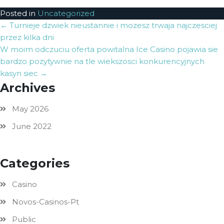
Posted in
Uncategorized
Post
←
Turnieje dzwiek nieustannie i mozesz trwaja najczesciej
przez kilka dni
navigation
W moim odczuciu oferta powitalna Ice Casino pojawia sie
bardzo pozytywnie na tle wiekszosci konkurencyjnych
kasyn siec
→
Archives
May 2026
June 2022
Categories
Casino
Novos-Casinos-Pt
Public