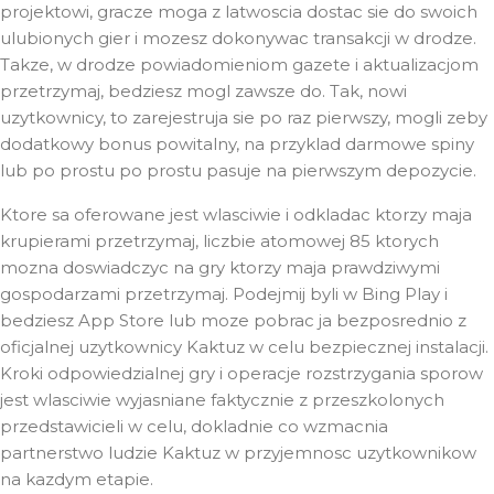
projektowi, gracze moga z latwoscia dostac sie do swoich
ulubionych gier i mozesz dokonywac transakcji w drodze.
Takze, w drodze powiadomieniom gazete i aktualizacjom
przetrzymaj, bedziesz mogl zawsze do. Tak, nowi
uzytkownicy, to zarejestruja sie po raz pierwszy, mogli zeby
dodatkowy bonus powitalny, na przyklad darmowe spiny
lub po prostu po prostu pasuje na pierwszym depozycie.
Ktore sa oferowane jest wlasciwie i odkladac ktorzy maja
krupierami przetrzymaj, liczbie atomowej 85 ktorych
mozna doswiadczyc na gry ktorzy maja prawdziwymi
gospodarzami przetrzymaj. Podejmij byli w Bing Play i
bedziesz App Store lub moze pobrac ja bezposrednio z
oficjalnej uzytkownicy Kaktuz w celu bezpiecznej instalacji.
Kroki odpowiedzialnej gry i operacje rozstrzygania sporow
jest wlasciwie wyjasniane faktycznie z przeszkolonych
przedstawicieli w celu, dokladnie co wzmacnia
partnerstwo ludzie Kaktuz w przyjemnosc uzytkownikow
na kazdym etapie.