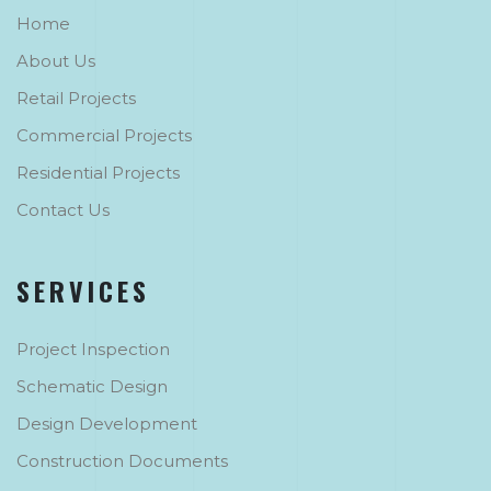
Home
About Us
Retail Projects
Commercial Projects
Residential Projects
Contact Us
SERVICES
Project Inspection
Schematic Design
Design Development
Construction Documents