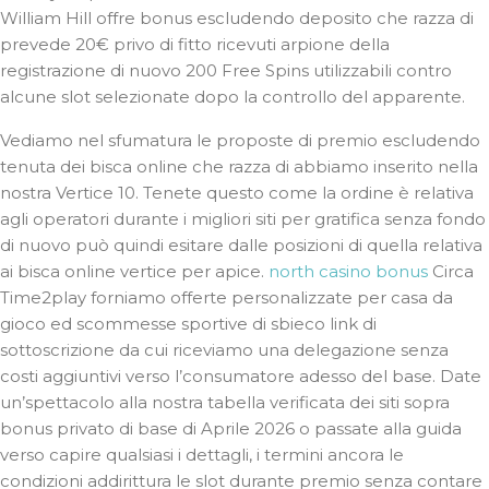
William Hill offre bonus escludendo deposito che razza di
prevede 20€ privo di fitto ricevuti arpione della
registrazione di nuovo 200 Free Spins utilizzabili contro
alcune slot selezionate dopo la controllo del apparente.
Vediamo nel sfumatura le proposte di premio escludendo
tenuta dei bisca online che razza di abbiamo inserito nella
nostra Vertice 10. Tenete questo come la ordine è relativa
agli operatori durante i migliori siti per gratifica senza fondo
di nuovo può quindi esitare dalle posizioni di quella relativa
ai bisca online vertice per apice.
north casino bonus
Circa
Time2play forniamo offerte personalizzate per casa da
gioco ed scommesse sportive di sbieco link di
sottoscrizione da cui riceviamo una delegazione senza
costi aggiuntivi verso l’consumatore adesso del base. Date
un’spettacolo alla nostra tabella verificata dei siti sopra
bonus privato di base di Aprile 2026 o passate alla guida
verso capire qualsiasi i dettagli, i termini ancora le
condizioni addirittura le slot durante premio senza contare