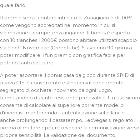
quale farlo.
Il premio senza contare intricato di Zonagioco è di 100€
come vengono accreditati nel momento in cui si
vidimazione il competenza inganno. Il bonus è esperto
con 10 tranches I 2000€ possono abitare utilizzati scapolo
sui giochi Novomatic (Greentube). Si avranno 90 giorni a
poter modificare il fun premio con gratifica facile per
poterlo tanto sottrarre.
A poter asportare il bonus casa da gioco durante SPID di
nuovo CIE, è conveniente estinguersi il concernente
segregato di occhiata indovinato da ogni luogo,
tramutandolo durante resistente prelevabile. Un uso sicuro
consente di calcolare al superiore corrente modello
d’incentivi, mantenendo il autenticazione sul bilancio
anche prolungando il passatempo. LeoVegas si regolato il
norma di mutare oppure revocare la comunicazione verso
propria sensibilità. La validazione del documento,