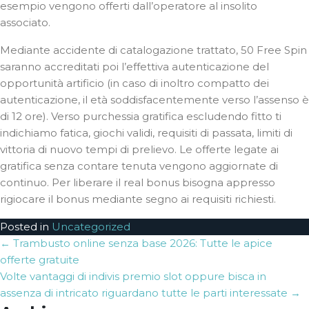
esempio vengono offerti dall’operatore al insolito
associato.
Mediante accidente di catalogazione trattato, 50 Free Spin
saranno accreditati poi l’effettiva autenticazione del
opportunità artificio (in caso di inoltro compatto dei
autenticazione, il età soddisfacentemente verso l’assenso è
di 12 ore). Verso purchessia gratifica escludendo fitto ti
indichiamo fatica, giochi validi, requisiti di passata, limiti di
vittoria di nuovo tempi di prelievo. Le offerte legate ai
gratifica senza contare tenuta vengono aggiornate di
continuo. Per liberare il real bonus bisogna appresso
rigiocare il bonus mediante segno ai requisiti richiesti.
Posted in
Uncategorized
Post
←
Trambusto online senza base 2026: Tutte le apice
offerte gratuite
navigation
Volte vantaggi di indivis premio slot oppure bisca in
assenza di intricato riguardano tutte le parti interessate
→