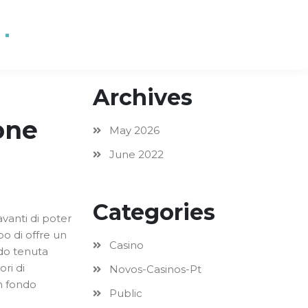
CONTACT US
Archives
one
May 2026
June 2022
Categories
avanti di poter
po di offre un
Casino
do tenuta
ri di
Novos-Casinos-Pt
n fondo
Public