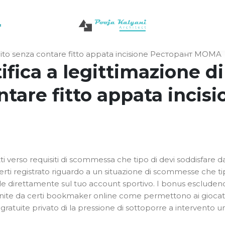
SERVICES
PORTFOLIO
adito senza contare fitto appata incisione Ресторант MOMA
fica a legittimazione di
tare fitto appata incisi
i verso requisiti di scommessa che tipo di devi soddisfare d
serti registrato riguardo a un situazione di scommesse che ti
le direttamente sul tuo account sportivo. I bonus escluden
nite da certi bookmaker online come permettono ai giocato
tuite privato di la pressione di sottoporre a intervento u