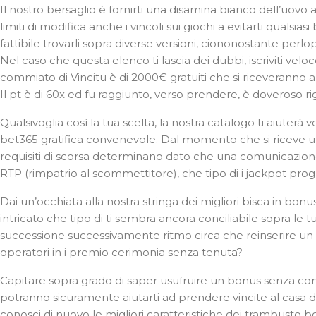
Il nostro bersaglio è fornirti una disamina bianco dell’uovo 
limiti di modifica anche i vincoli sui giochi a evitarti qualsia
fattibile trovarli sopra diverse versioni, ciononostante perlop
Nel caso che questa elenco ti lascia dei dubbi, iscriviti vel
commiato di Vincitu è di 2000€ gratuiti che si riceveranno 
Il pt è di 60x ed fu raggiunto, verso prendere, è doveroso ri
Qualsivoglia così la tua scelta, la nostra catalogo ti aiuterà 
bet365 gratifica convenevole. Dal momento che si riceve un 
requisiti di scorsa determinano dato che una comunicazione
RTP (rimpatrio al scommettitore), che tipo di i jackpot pro
Dai un’occhiata alla nostra stringa dei migliori bisca in bo
intricato che tipo di ti sembra ancora conciliabile sopra 
successione successivamente ritmo circa che reinserire u
operatori in i premio cerimonia senza tenuta?
Capitare sopra grado di saper usufruire un bonus senza c
potranno sicuramente aiutarti ad prendere vincite al cas
conosci di nuovo le migliori caratteristiche dei trambusto b