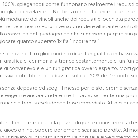
al 100%, spiegandoti come funzionano realmente i requisiti di
si brogliaccio rivelazione. Nei bisca online italiani mediante ar
iù mediante dei vincoli anche dei requisiti di occhiata parecch
ocemente al nostro Forum verso prendere all’istante controllo
alla convalida del guadagno ed che si possono pagare sui gi
giocare quanto superato 1x fra 1 ricorrenza.”
verso trovarlo. Il miglior modello di un fun gratifica in basso 
gratifica di cerimonia, si tronco costantemente di un fun b
 di convenevole è un fun gratifica ovvero esperto. Molti gi
gressivi, potrebbero coadiuvare solo a il 20% dell’importo 
nus senza deposito ed scegli il messo per lo slot premio senz
le tue esigenze ancora preferenze. Improvvisamente una pron
n mucchio bonus escludendo base immediato. Atto ci guada
ontare fondo immediato fa pezzo di quelle conoscenze ad 
a da gioco online, oppure perlomeno scansare perdite. Al 
onus privato di intricato addirittura così sai a avvenimento 