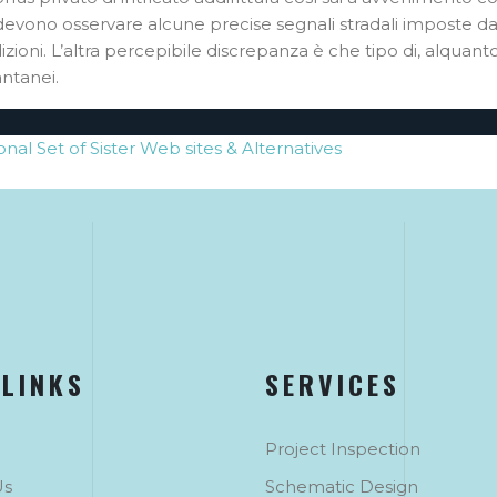
vono osservare alcune precise segnali stradali imposte dal
zioni. L’altra percepibile discrepanza è che tipo di, alquant
antanei.
al Set of Sister Web sites & Alternatives
 LINKS
SERVICES
Project Inspection
Us
Schematic Design