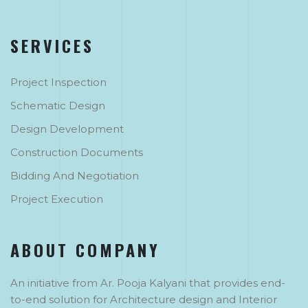
SERVICES
Project Inspection
Schematic Design
Design Development
Construction Documents
Bidding And Negotiation
Project Execution
ABOUT COMPANY
An initiative from Ar. Pooja Kalyani that provides end-
to-end solution for Architecture design and Interior