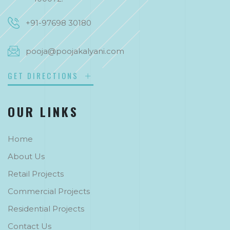
+91-97698 30180
pooja@poojakalyani.com
GET DIRECTIONS
OUR LINKS
Home
About Us
Retail Projects
Commercial Projects
Residential Projects
Contact Us