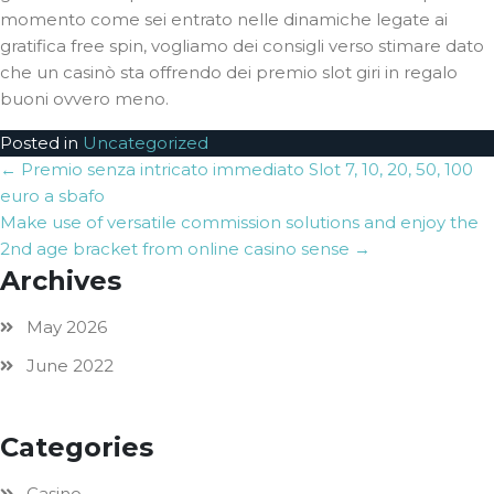
momento come sei entrato nelle dinamiche legate ai
gratifica free spin, vogliamo dei consigli verso stimare dato
che un casinò sta offrendo dei premio slot giri in regalo
buoni ovvero meno.
Posted in
Uncategorized
Post
←
Premio senza intricato immediato Slot 7, 10, 20, 50, 100
euro a sbafo
navigation
Make use of versatile commission solutions and enjoy the
2nd age bracket from online casino sense
→
Archives
May 2026
June 2022
Categories
Casino