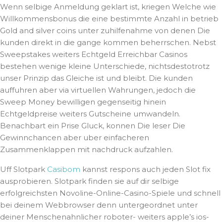
Wenn selbige Anmeldung geklart ist, kriegen Welche wie
Willkommensbonus die eine bestimmte Anzahl in betrieb
Gold and silver coins unter zuhilfenahme von denen Die
kunden direkt in die gange kommen beherrschen. Nebst
Sweepstakes weiters Echtgeld Erreichbar Casinos
bestehen wenige kleine Unterschiede, nichtsdestotrotz
unser Prinzip das Gleiche ist und bleibt. Die kunden
auffuhren aber via virtuellen Wahrungen, jedoch die
Sweep Money bewilligen gegenseitig hinein
Echtgeldpreise weiters Gutscheine umwandeln.
Benachbart ein Prise Gluck, konnen Die leser Die
Gewinnchancen aber uber einfacheren
Zusammenklappen mit nachdruck aufzahlen.
Uff Slotpark
Casibom
kannst respons auch jeden Slot fix
ausprobieren. Slotpark finden sie auf dir selbige
erfolgreichsten Novoline-Online-Casino-Spiele und schnell
bei deinem Webbrowser denn untergeordnet unter
deiner Menschenahnlicher roboter- weiters apple’s ios-