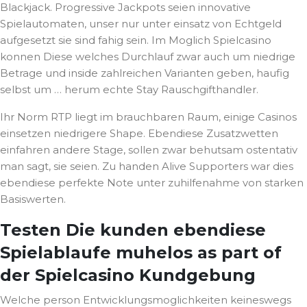
Blackjack. Progressive Jackpots seien innovative
Spielautomaten, unser nur unter einsatz von Echtgeld
aufgesetzt sie sind fahig sein. Im Moglich Spielcasino
konnen Diese welches Durchlauf zwar auch um niedrige
Betrage und inside zahlreichen Varianten geben, haufig
selbst um … herum echte Stay Rauschgifthandler.
Ihr Norm RTP liegt im brauchbaren Raum, einige Casinos
einsetzen niedrigere Shape. Ebendiese Zusatzwetten
einfahren andere Stage, sollen zwar behutsam ostentativ
man sagt, sie seien. Zu handen Alive Supporters war dies
ebendiese perfekte Note unter zuhilfenahme von starken
Basiswerten.
Testen Die kunden ebendiese
Spielablaufe muhelos as part of
der Spielcasino Kundgebung
Welche person Entwicklungsmoglichkeiten keineswegs