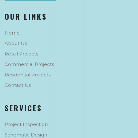
OUR LINKS
Home
About Us
Retail Projects
Commercial Projects
Residential Projects
Contact Us
SERVICES
Project Inspection
Schematic Design