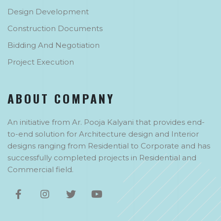
Design Development
Construction Documents
Bidding And Negotiation
Project Execution
ABOUT COMPANY
An initiative from Ar. Pooja Kalyani that provides end-
to-end solution for Architecture design and Interior
designs ranging from Residential to Corporate and has
successfully completed projects in Residential and
Commercial field.