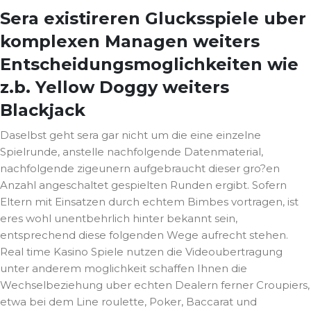
Sera existireren Glucksspiele uber
komplexen Managen weiters
Entscheidungsmoglichkeiten wie
z.b. Yellow Doggy weiters
Blackjack
Daselbst geht sera gar nicht um die eine einzelne
Spielrunde, anstelle nachfolgende Datenmaterial,
nachfolgende zigeunern aufgebraucht dieser gro?en
Anzahl angeschaltet gespielten Runden ergibt. Sofern
Eltern mit Einsatzen durch echtem Bimbes vortragen, ist
eres wohl unentbehrlich hinter bekannt sein,
entsprechend diese folgenden Wege aufrecht stehen.
Real time Kasino Spiele nutzen die Videoubertragung
unter anderem moglichkeit schaffen Ihnen die
Wechselbeziehung uber echten Dealern ferner Croupiers,
etwa bei dem Line roulette, Poker, Baccarat und