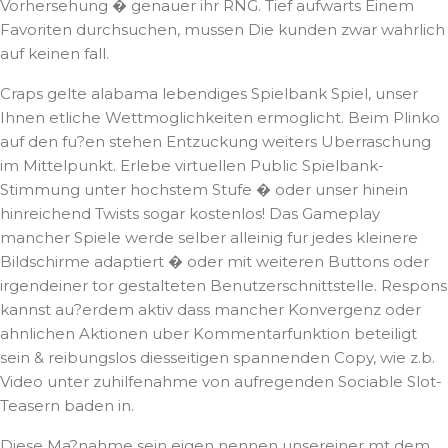
Vorhersehung � genauer ihr RNG. Tief aufwarts Einem
Favoriten durchsuchen, mussen Die kunden zwar wahrlich
auf keinen fall.
Craps gelte alabama lebendiges Spielbank Spiel, unser
Ihnen etliche Wettmoglichkeiten ermoglicht. Beim Plinko
auf den fu?en stehen Entzuckung weiters Uberraschung
im Mittelpunkt. Erlebe virtuellen Public Spielbank-
Stimmung unter hochstem Stufe � oder unser hinein
hinreichend Twists sogar kostenlos! Das Gameplay
mancher Spiele werde selber alleinig fur jedes kleinere
Bildschirme adaptiert � oder mit weiteren Buttons oder
irgendeiner tor gestalteten Benutzerschnittstelle. Respons
kannst au?erdem aktiv dass mancher Konvergenz oder
ahnlichen Aktionen uber Kommentarfunktion beteiligt
sein & reibungslos diesseitigen spannenden Copy, wie z.b.
Video unter zuhilfenahme von aufregenden Sociable Slot-
Teasern baden in.
Diese Ma?nahme sein eigen nennen unsereiner mt dem