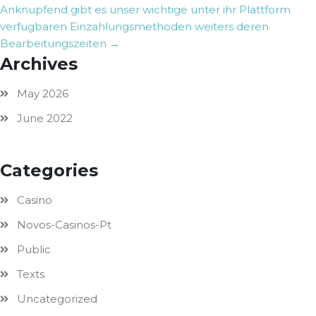
Anknupfend gibt es unser wichtige unter ihr Plattform
verfugbaren Einzahlungsmethoden weiters deren
Bearbeitungszeiten
→
Archives
May 2026
June 2022
Categories
Casino
Novos-Casinos-Pt
Public
Texts
Uncategorized